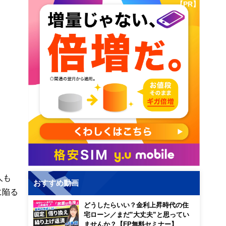
【PR】
人も
おすすめ動画
に陥る
どうしたらいい？金利上昇時代の住
宅ローン／まだ”大丈夫”と思ってい
ませんか？【FP無料セミナー】