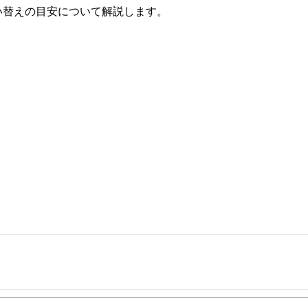
い替えの目安について解説します。
事を、日々の暮らしにどのような影響を与えるかという視点で、お金の知識がない方でも理