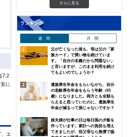
さらに見る
画立
ランキング
ンナ
迎
週 間
月 間
こ
父が亡くなった後も、母は父の「家
族カード」で買い物を続けていま
す。「自分の名義だから問題ない」
と言いますが、このまま利用を続け
てもよいのでしょうか？
.2
目安に
遺族厚生年金をもらいながら、自分
の老齢厚生年金をもらう年齢（65
歳）になりました。両方とも全額も
らえると思っていたのに、遺族厚生
年金が減るって損じゃないですか？
娘夫婦が仕事の日は毎日孫の夕飯を
作っています。家計への負担も増え
てきましたが、祖父母なら無償で協
ど、エ