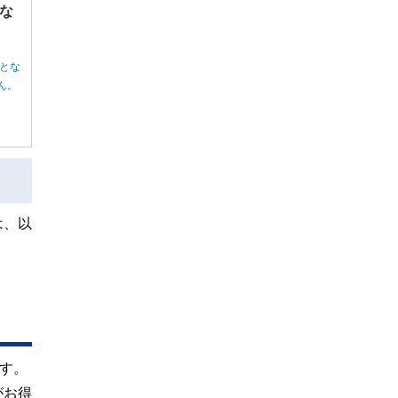
な
とな
ん。
は、以
す。
がお得