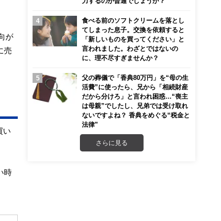
力するのが普通でしょうか？
食べる前のソフトクリームを落とし
てしまった息子。交換を依頼すると
向が
「新しいものを買ってください」と
言われました。わざとではないの
に売
に、理不尽すぎませんか？
父の葬儀で「香典80万円」を“母の生
活費”に使ったら、兄から「相続財産
だから分けろ」と言われ困惑…“喪主
は母親”でしたし、兄弟では受け取れ
ないですよね？ 香典をめぐる“税金と
法律”
買い
さらに見る
い時