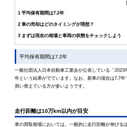
編集部のメンバーは、ファイナンシャルプランナーの資格
案から記事掲載まですべての工程に関わることで、読者目
1
平均保有期間は7.2年
FinancialFieldの特徴は、ファイナンシャルプラ
2
車の売却はどのタイミングが理想？
ー、公認会計士、社会保険労務士、行政書士、投資アナリ
え、むずかしく感じられる年金や税金、相続、保険、ロー
3
まずは現在の相場と車両の状態をチェックしよう
このように編集経験豊富なメンバーと金融や経済に精通し
と、読み応えのあるコンテンツと確かな情報発信を実現し
平均保有期間は7.2年
私たちは、快適でより良い生活のアイデアを提供するお金
一般社団法人日本自動車工業会が公表している「2023
年という結果がでています。なお、新車の場合は7.7年
買い替えている方が多いようです。
走行距離は10万km以内が目安
車の買取相場においては、一般的に走行距離が伸びる