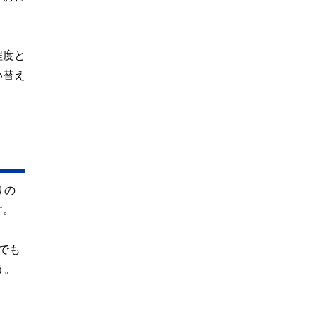
程度と
い替え
りの
す。
でも
う。