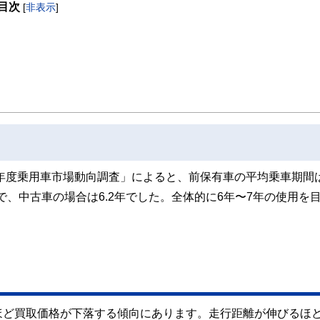
目次
[
非表示
]
取得者を中心に「お金や暮らし」に関する書籍・雑誌の編集経験者で構成され、企
線のコンテンツを追求しています。
ンナー、弁護士、税理士、宅地建物取引士、相続診断士、住宅ローンアドバイザー、DCプラ
スト、キャリアコンサルタントなど150名以上の有資格者を執筆者・監修者として
ンなどの話をわかりやすく発信している点です。
た執筆者・監修者による執筆体制を築くことで、内容のわかりやすさはもちろんの
ています。
のコンシェルジュを目指します。
年度乗用車市場動向調査」によると、前保有車の平均乗車期間は7
で、中古車の場合は6.2年でした。全体的に6年〜7年の使用を
ほど買取価格が下落する傾向にあります。走行距離が伸びるほ