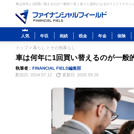
車は何年に1回買い替えるのが一般的？長く使うと節約になるの？ | ファイナン
人気
年収
相続
税金
年金
保険
トップ
>
暮らし
>
その他暮らし
車は何年に1回買い替えるのが一般
執筆者 :
FINANCIAL FIELD編集部
配信日:
2024.07.12
更新日:
2025.09.26