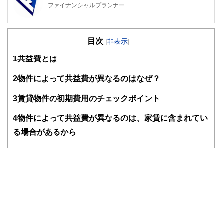
ファイナンシャルプランナー
FinancialField編集部は、金融、経済に関する記事を、日々
の暮らしにどのような影響を与えるかという視点で、お金の
目次
知識がない方でも理解できるようわかりやすく発信していま
[
非表示
]
す。
1
共益費とは
編集部のメンバーは、ファイナンシャルプランナーの資格取
得者を中心に「お金や暮らし」に関する書籍・雑誌の編集経
2
物件によって共益費が異なるのはなぜ？
験者で構成され、企画立案から記事掲載まですべての工程に
関わることで、読者目線のコンテンツを追求しています。
3
賃貸物件の初期費用のチェックポイント
FinancialFieldの特徴は、ファイナンシャルプランナー、弁
4
物件によって共益費が異なるのは、家賃に含まれてい
護士、税理士、宅地建物取引士、相続診断士、住宅ローンア
ドバイザー、DCプランナー、公認会計士、社会保険労務
る場合があるから
士、行政書士、投資アナリスト、キャリアコンサルタントな
ど150名以上の有資格者を執筆者・監修者として迎え、むず
かしく感じられる年金や税金、相続、保険、ローンなどの話
をわかりやすく発信している点です。
このように編集経験豊富なメンバーと金融や経済に精通した
執筆者・監修者による執筆体制を築くことで、内容のわかり
やすさはもちろんのこと、読み応えのあるコンテンツと確か
な情報発信を実現しています。