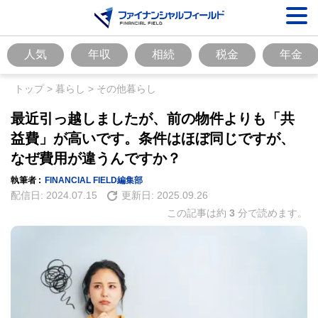
人気
年収
相続
税金
年金
トップ
>
暮らし
>
その他暮らし
最近引っ越しましたが、前の物件よりも「共
益費」が高いです。条件はほぼ同じですが、
なぜ費用が違うんですか？
執筆者 :
FINANCIAL FIELD編集部
配信日:
2024.07.15
更新日:
2025.09.26
この記事は約
3
分で読めます。