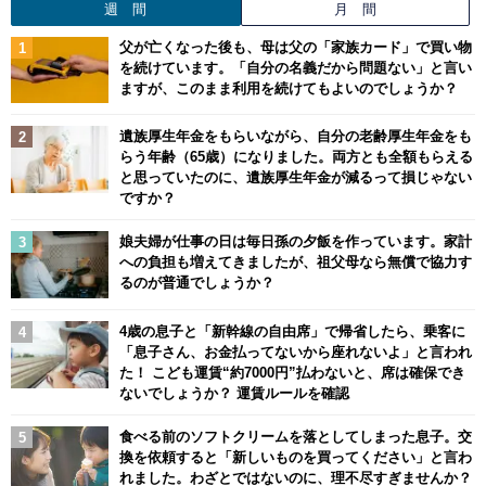
週 間
月 間
父が亡くなった後も、母は父の「家族カード」で買い物
を続けています。「自分の名義だから問題ない」と言い
ますが、このまま利用を続けてもよいのでしょうか？
遺族厚生年金をもらいながら、自分の老齢厚生年金をも
らう年齢（65歳）になりました。両方とも全額もらえる
と思っていたのに、遺族厚生年金が減るって損じゃない
ですか？
娘夫婦が仕事の日は毎日孫の夕飯を作っています。家計
への負担も増えてきましたが、祖父母なら無償で協力す
るのが普通でしょうか？
4歳の息子と「新幹線の自由席」で帰省したら、乗客に
「息子さん、お金払ってないから座れないよ」と言われ
た！ こども運賃“約7000円”払わないと、席は確保でき
ないでしょうか？ 運賃ルールを確認
食べる前のソフトクリームを落としてしまった息子。交
換を依頼すると「新しいものを買ってください」と言わ
れました。わざとではないのに、理不尽すぎませんか？