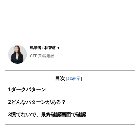
執筆者 : 林智慮 ▼
CFP(R)認定者
確定拠出年金相談ねっと認定FP
大学（工学部）卒業後、橋梁設計の会社で設計業務に携わ
目次
る。結婚で専業主婦となるが夫の独立を機に経理・総務に転
[
非表示
]
身。事業と家庭のファイナンシャル・プランナーとなる。コ
1
ダークパターン
ーチング資格も習得し、金銭面だけでなく心の面からも「幸
せに生きる」サポートをしている。4人の子の母。保険や金
融商品を売らない独立系ファイナンシャル・プランナー。
2
どんなパターンがある？
3
慌てないで、最終確認画面で確認