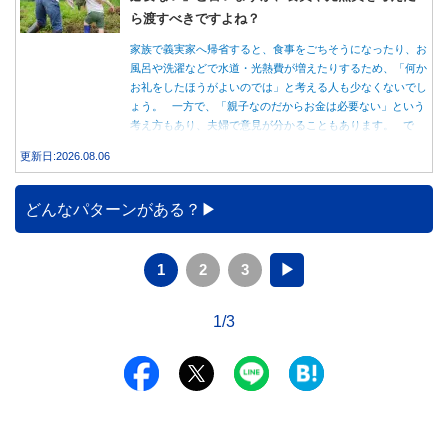
ら渡すべきですよね？
家族で義実家へ帰省すると、食事をごちそうになったり、お
風呂や洗濯などで水道・光熱費が増えたりするため、「何か
お礼をしたほうがよいのでは」と考える人も少なくないでし
ょう。 一方で、「親子なのだからお金は必要ない」という
考え方もあり、夫婦で意見が分かることもあります。 で
は、実際に義実家へ泊まる際、お金を渡している家庭はどの
更新日:2026.08.06
くらいあるのでしょうか。本記事では、帰省時に宿泊費を渡
す家庭の割合や、感謝の気持ちを伝える方法について解説し
ます。
どんなパターンがある？
1
2
3
▶
1/3