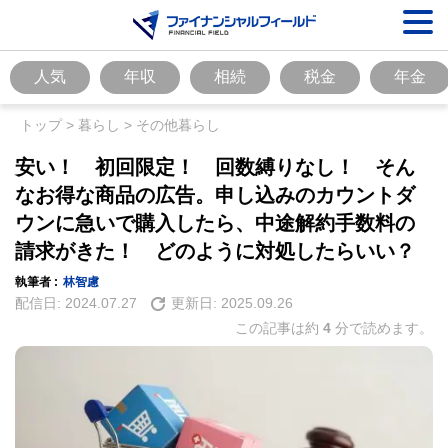
人気
年収
相続
税金
年金
トップ
>
暮らし
>
その他暮らし
安い！ 初回限定！ 回数縛りなし！ そん
なお得な商品の広告。申し込みのカウントダ
ウンに急いで購入したら、中途解約手数料の
請求がきた！ どのように対処したらいい？
執筆者 :
林智慮
配信日:
2024.07.27
更新日:
2025.09.26
この記事は約
4
分で読めます。