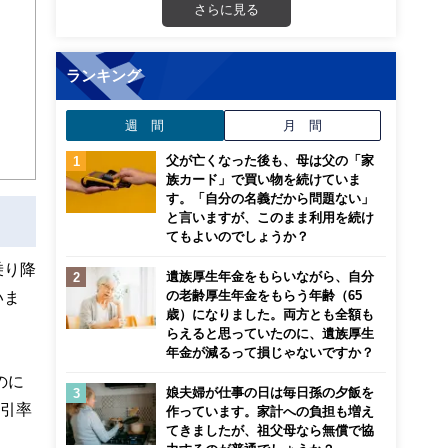
画立
さらに見る
ンナ
ランキング
迎
週 間
月 間
こ
父が亡くなった後も、母は父の「家
族カード」で買い物を続けていま
す。「自分の名義だから問題ない」
と言いますが、このまま利用を続け
てもよいのでしょうか？
乗り降
遺族厚生年金をもらいながら、自分
の老齢厚生年金をもらう年齢（65
いま
歳）になりました。両方とも全額も
らえると思っていたのに、遺族厚生
年金が減るって損じゃないですか？
のに
娘夫婦が仕事の日は毎日孫の夕飯を
割引率
作っています。家計への負担も増え
てきましたが、祖父母なら無償で協