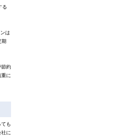
する
リンは
定期
が節約
慎重に
っても
会社に