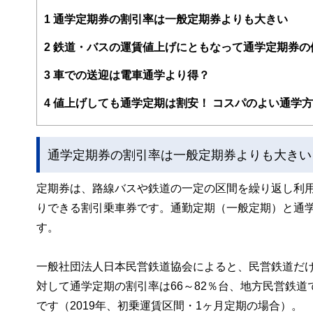
編集部のメンバーは、ファイナンシャルプランナーの資格
案から記事掲載まですべての工程に関わることで、読者目
1
通学定期券の割引率は一般定期券よりも大きい
FinancialFieldの特徴は、ファイナンシャルプラ
2
鉄道・バスの運賃値上げにともなって通学定期券の
ー、公認会計士、社会保険労務士、行政書士、投資アナリ
え、むずかしく感じられる年金や税金、相続、保険、ロー
3
車での送迎は電車通学より得？
このように編集経験豊富なメンバーと金融や経済に精通し
4
値上げしても通学定期は割安！ コスパのよい通学
と、読み応えのあるコンテンツと確かな情報発信を実現し
私たちは、快適でより良い生活のアイデアを提供するお金
通学定期券の割引率は一般定期券よりも大きい
定期券は、路線バスや鉄道の一定の区間を繰り返し利
りできる割引乗車券です。通勤定期（一般定期）と通
す。
一般社団法人日本民営鉄道協会によると、民営鉄道だけ
対して通学定期の割引率は66～82％台、地方民営鉄道で
です（2019年、初乗運賃区間・1ヶ月定期の場合）。