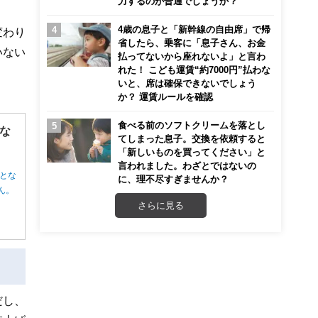
力するのが普通でしょうか？
4歳の息子と「新幹線の自由席」で帰
変わり
省したら、乗客に「息子さん、お金
いない
払ってないから座れないよ」と言わ
れた！ こども運賃“約7000円”払わな
いと、席は確保できないでしょう
か？ 運賃ルールを確認
食べる前のソフトクリームを落とし
な
てしまった息子。交換を依頼すると
「新しいものを買ってください」と
言われました。わざとではないの
とな
に、理不尽すぎませんか？
ん。
さらに見る
だし、