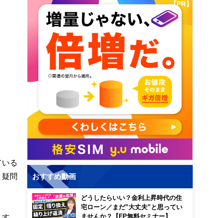
【PR】
ている
と疑問
おすすめ動画
どうしたらいい？金利上昇時代の住
宅ローン／まだ”大丈夫”と思ってい
ます。
ませんか？【FP無料セミナー】