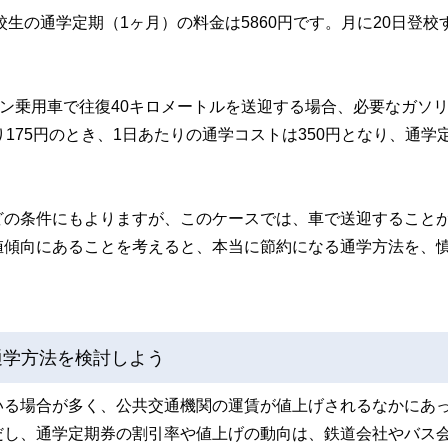
生の通学定期（1ヶ月）の料金は5860円です。月に20日登校
リン乗用車で往復40キロメートルを送迎する場合、必要なガソ
175円のとき、1日あたりの通学コストは350円となり、通学
どの条件にもよりますが、このケースでは、車で送迎すること
値傾向にあることを考えると、本当に節約になる通学方法を、
通学方法を検討しよう
いる場合が多く、公共交通機関の運賃が値上げされるなかにあ
だし、通学定期券の割引率や値上げの動向は、鉄道会社やバス