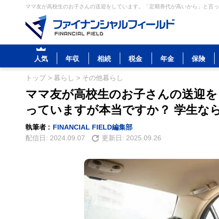
ママ友が高校生のお子さんの送迎をしています。「定期券代が高いから」と言って
人気
年収
相続
税金
年金
保険
トップ
>
暮らし
>
その他暮らし
ママ友が高校生のお子さんの送迎を
っていますが本当ですか？ 学生な
執筆者 :
FINANCIAL FIELD編集部
配信日:
2024.09.07
更新日:
2025.09.26