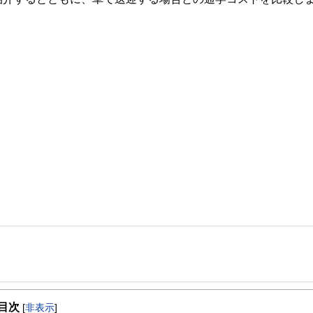
事を、日々の暮らしにどのような影響を与えるかという視点で、お金の知識がない方でも理
目次
[
非表示
]