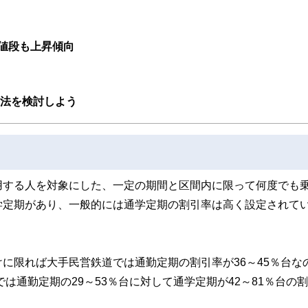
取得者を中心に「お金や暮らし」に関する書籍・雑誌の編集経験者で構成され、企
線のコンテンツを追求しています。
ンナー、弁護士、税理士、宅地建物取引士、相続診断士、住宅ローンアドバイザー、DCプラ
値段も上昇傾向
スト、キャリアコンサルタントなど150名以上の有資格者を執筆者・監修者として
ンなどの話をわかりやすく発信している点です。
た執筆者・監修者による執筆体制を築くことで、内容のわかりやすさはもちろんの
方法を検討しよう
ています。
のコンシェルジュを目指します。
用する人を対象にした、一定の期間と区間内に限って何度でも
学定期があり、一般的には通学定期の割引率は高く設定されて
に限れば大手民営鉄道では通勤定期の割引率が36～45％台な
は通勤定期の29～53％台に対して通学定期が42～81％台の