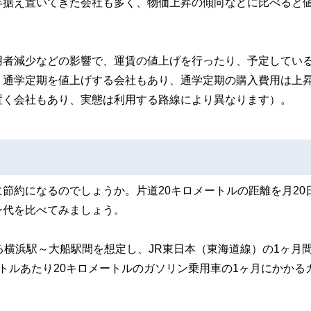
年据え置いてきた会社も多く、物価上昇の傾向などに比べると
用者減少などの影響で、運賃の値上げを行ったり、予定してい
・通学定期を値上げする会社もあり、通学定期の購入費用は上
置く会社もあり、実態は利用する路線により異なります）。
節約になるのでしょうか。片道20キロメートルの距離を月20
ン代を比べてみましょう。
る横浜駅～大船駅間を想定し、JR東日本（東海道線）の1ヶ月
トルあたり20キロメートルのガソリン乗用車の1ヶ月にかかる