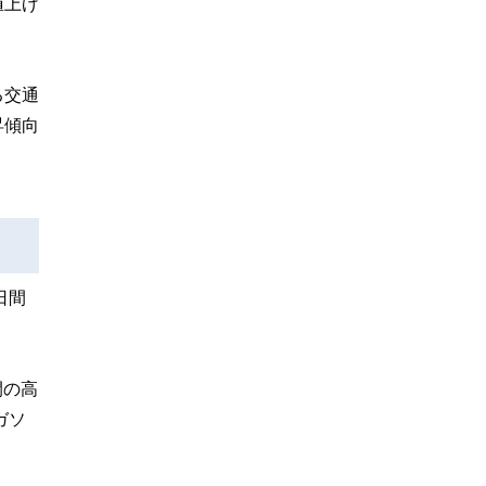
値上げ
る交通
昇傾向
日間
間の高
ガソ