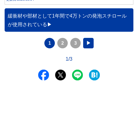
緩衝材や部材として1年間で4万トンの発泡スチロール
が使用されている
1
2
3
▶
1/3