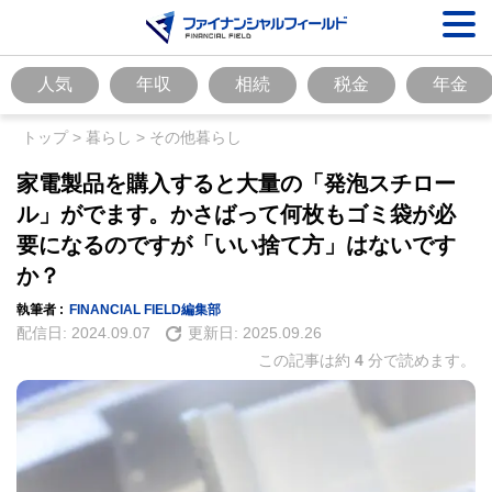
人気
年収
相続
税金
年金
トップ
>
暮らし
>
その他暮らし
家電製品を購入すると大量の「発泡スチロー
ル」がでます。かさばって何枚もゴミ袋が必
要になるのですが「いい捨て方」はないです
か？
執筆者 :
FINANCIAL FIELD編集部
配信日:
2024.09.07
更新日:
2025.09.26
この記事は約
4
分で読めます。