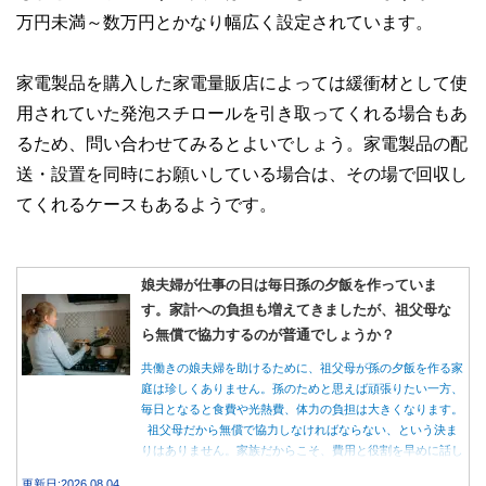
万円未満～数万円とかなり幅広く設定されています。
家電製品を購入した家電量販店によっては緩衝材として使
用されていた発泡スチロールを引き取ってくれる場合もあ
るため、問い合わせてみるとよいでしょう。家電製品の配
送・設置を同時にお願いしている場合は、その場で回収し
てくれるケースもあるようです。
娘夫婦が仕事の日は毎日孫の夕飯を作っていま
す。家計への負担も増えてきましたが、祖父母な
ら無償で協力するのが普通でしょうか？
共働きの娘夫婦を助けるために、祖父母が孫の夕飯を作る家
庭は珍しくありません。孫のためと思えば頑張りたい一方、
毎日となると食費や光熱費、体力の負担は大きくなります。
祖父母だから無償で協力しなければならない、という決ま
りはありません。家族だからこそ、費用と役割を早めに話し
合うことが大切です。
更新日:2026.08.04