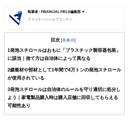
執筆者 : FINANCIAL FIELD編集部 ▼
ファイナンシャルプランナー
FinancialField編集部は、金融、経済に関する記事を、日々
の暮らしにどのような影響を与えるかという視点で、お金の
目次
知識がない方でも理解できるようわかりやすく発信していま
[
非表示
]
す。
1
発泡スチロールはおもに「プラスチック製容器包装」
編集部のメンバーは、ファイナンシャルプランナーの資格取
に該当｜捨て方は自治体によって異なる
得者を中心に「お金や暮らし」に関する書籍・雑誌の編集経
験者で構成され、企画立案から記事掲載まですべての工程に
2
緩衝材や部材として1年間で4万トンの発泡スチロール
関わることで、読者目線のコンテンツを追求しています。
が使用されている
FinancialFieldの特徴は、ファイナンシャルプランナー、弁
護士、税理士、宅地建物取引士、相続診断士、住宅ローンア
3
発泡スチロールは自治体のルールを守り適切に処分し
ドバイザー、DCプランナー、公認会計士、社会保険労務
士、行政書士、投資アナリスト、キャリアコンサルタントな
よう｜家電製品購入時は購入店舗に回収してもらえる
ど150名以上の有資格者を執筆者・監修者として迎え、むず
可能性あり
かしく感じられる年金や税金、相続、保険、ローンなどの話
をわかりやすく発信している点です。
このように編集経験豊富なメンバーと金融や経済に精通した
執筆者・監修者による執筆体制を築くことで、内容のわかり