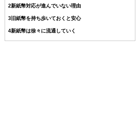
得者を中心に「お金や暮らし」に関する書籍・雑誌の編集経
2
新紙幣対応が進んでいない理由
験者で構成され、企画立案から記事掲載まですべての工程に
関わることで、読者目線のコンテンツを追求しています。
3
旧紙幣を持ち歩いておくと安心
FinancialFieldの特徴は、ファイナンシャルプランナー、弁
4
新紙幣は徐々に流通していく
護士、税理士、宅地建物取引士、相続診断士、住宅ローンア
ドバイザー、DCプランナー、公認会計士、社会保険労務
士、行政書士、投資アナリスト、キャリアコンサルタントな
ど150名以上の有資格者を執筆者・監修者として迎え、むず
かしく感じられる年金や税金、相続、保険、ローンなどの話
をわかりやすく発信している点です。
このように編集経験豊富なメンバーと金融や経済に精通した
執筆者・監修者による執筆体制を築くことで、内容のわかり
やすさはもちろんのこと、読み応えのあるコンテンツと確か
な情報発信を実現しています。
私たちは、快適でより良い生活のアイデアを提供するお金の
コンシェルジュを目指します。