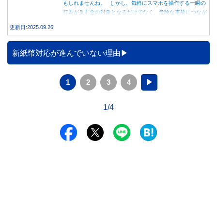
もしれませんね。 しかし、気軽にスマホを操作する一瞬の
行為が反則金の対象となるだけでなく、危険な事故につなが
る可能性もあります。本記事では、赤信号で停車中のスマホ
更新日:2025.09.26
操作が違反になる事例や、反則金の支払い義務について詳し
く解説します。
新紙幣対応が進んでいない理由
1
2
3
4
▶
1/4