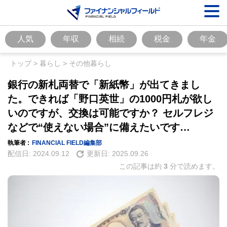
人気
年収
相続
税金
年金
トップ
>
暮らし
>
その他暮らし
銀行の新札両替で「新紙幣」が出てきまし
た。できれば「野口英世」の1000円札が欲し
いのですが、交換は可能ですか？ セルフレジ
などで“使えない場合”に備えたいです…
執筆者 :
FINANCIAL FIELD編集部
配信日:
2024.09.12
更新日:
2025.09.26
この記事は約
3
分で読めます。