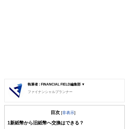
執筆者 : FINANCIAL FIELD編集部 ▼
ファイナンシャルプランナー
FinancialField編集部は、金融、経済に関する記事を、日々
の暮らしにどのような影響を与えるかという視点で、お金の
目次
知識がない方でも理解できるようわかりやすく発信していま
[
非表示
]
す。
1
新紙幣から旧紙幣へ交換はできる？
編集部のメンバーは、ファイナンシャルプランナーの資格取