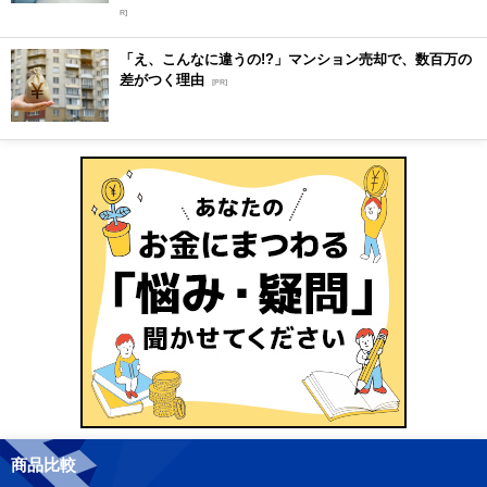
R]
「え、こんなに違うの!?」マンション売却で、数百万の
差がつく理由
[PR]
商品比較