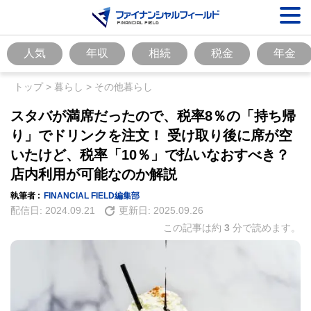
人気
年収
相続
税金
年金
トップ
>
暮らし
>
その他暮らし
スタバが満席だったので、税率8％の「持ち帰
り」でドリンクを注文！ 受け取り後に席が空
いたけど、税率「10％」で払いなおすべき？
店内利用が可能なのか解説
執筆者 :
FINANCIAL FIELD編集部
配信日:
2024.09.21
更新日:
2025.09.26
この記事は約
3
分で読めます。