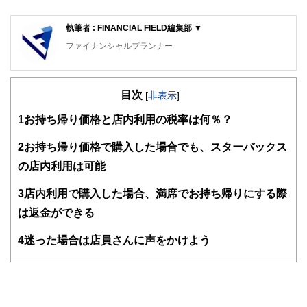
執筆者 : FINANCIAL FIELD編集部 ▼
ファイナンシャルプランナー
FinancialField編集部は、金融、経済に関する記事を、日々
の暮らしにどのような影響を与えるかという視点で、お金の
目次
知識がない方でも理解できるようわかりやすく発信していま
[
非表示
]
す。
1
お持ち帰り価格と店内利用の税率は何％？
編集部のメンバーは、ファイナンシャルプランナーの資格取
得者を中心に「お金や暮らし」に関する書籍・雑誌の編集経
2
お持ち帰り価格で購入した場合でも、スターバックス
験者で構成され、企画立案から記事掲載まですべての工程に
の店内利用は可能
関わることで、読者目線のコンテンツを追求しています。
FinancialFieldの特徴は、ファイナンシャルプランナー、弁
3
店内利用で購入した場合、満席でお持ち帰りにする際
護士、税理士、宅地建物取引士、相続診断士、住宅ローンア
は返金ができる
ドバイザー、DCプランナー、公認会計士、社会保険労務
士、行政書士、投資アナリスト、キャリアコンサルタントな
4
迷った場合は店員さんに声をかけよう
ど150名以上の有資格者を執筆者・監修者として迎え、むず
かしく感じられる年金や税金、相続、保険、ローンなどの話
をわかりやすく発信している点です。
このように編集経験豊富なメンバーと金融や経済に精通した
執筆者・監修者による執筆体制を築くことで、内容のわかり