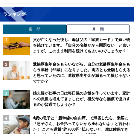
ランキング
週 間
月 間
父が亡くなった後も、母は父の「家族カード」で買い物
を続けています。「自分の名義だから問題ない」と言い
ますが、このまま利用を続けてもよいのでしょうか？
遺族厚生年金をもらいながら、自分の老齢厚生年金をも
らう年齢（65歳）になりました。両方とも全額もらえる
と思っていたのに、遺族厚生年金が減るって損じゃない
ですか？
娘夫婦が仕事の日は毎日孫の夕飯を作っています。家計
への負担も増えてきましたが、祖父母なら無償で協力す
るのが普通でしょうか？
4歳の息子と「新幹線の自由席」で帰省したら、乗客に
「息子さん、お金払ってないから座れないよ」と言われ
た！ こども運賃“約7000円”払わないと、席は確保でき