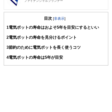
ファイナンシャルプランナー
FinancialField編集部は、金融、経済に関する記事を、日々
の暮らしにどのような影響を与えるかという視点で、お金の
目次
知識がない方でも理解できるようわかりやすく発信していま
[
非表示
]
す。
1
電気ポットの寿命はおよそ5年を目安にするといい
編集部のメンバーは、ファイナンシャルプランナーの資格取
得者を中心に「お金や暮らし」に関する書籍・雑誌の編集経
2
電気ポットの寿命を見分けるポイント
験者で構成され、企画立案から記事掲載まですべての工程に
関わることで、読者目線のコンテンツを追求しています。
3
節約のために電気ポットを長く使うコツ
FinancialFieldの特徴は、ファイナンシャルプランナー、弁
4
電気ポットの寿命は5年が目安
護士、税理士、宅地建物取引士、相続診断士、住宅ローンア
ドバイザー、DCプランナー、公認会計士、社会保険労務
士、行政書士、投資アナリスト、キャリアコンサルタントな
ど150名以上の有資格者を執筆者・監修者として迎え、むず
かしく感じられる年金や税金、相続、保険、ローンなどの話
をわかりやすく発信している点です。
このように編集経験豊富なメンバーと金融や経済に精通した
執筆者・監修者による執筆体制を築くことで、内容のわかり
やすさはもちろんのこと、読み応えのあるコンテンツと確か
な情報発信を実現しています。
私たちは、快適でより良い生活のアイデアを提供するお金の