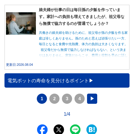
娘夫婦が仕事の日は毎日孫の夕飯を作っていま
す。家計への負担も増えてきましたが、祖父母な
ら無償で協力するのが普通でしょうか？
共働きの娘夫婦を助けるために、祖父母が孫の夕飯を作る家
庭は珍しくありません。孫のためと思えば頑張りたい一方、
毎日となると食費や光熱費、体力の負担は大きくなります。
祖父母だから無償で協力しなければならない、という決ま
りはありません。家族だからこそ、費用と役割を早めに話し
合うことが大切です。
更新日:2026.08.04
電気ポットの寿命を見分けるポイント
1
2
3
4
▶
1/4