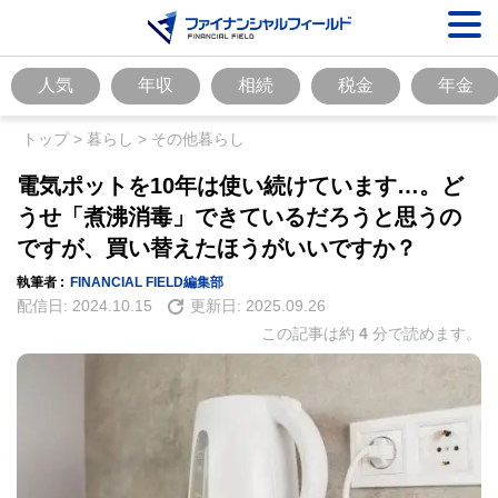
人気
年収
相続
税金
年金
トップ
>
暮らし
>
その他暮らし
電気ポットを10年は使い続けています…。ど
うせ「煮沸消毒」できているだろうと思うの
ですが、買い替えたほうがいいですか？
執筆者 :
FINANCIAL FIELD編集部
配信日:
2024.10.15
更新日:
2025.09.26
この記事は約
4
分で読めます。