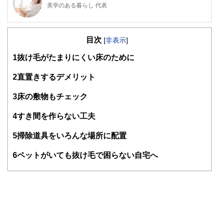
美学のある暮らし 代表
整理収納アドバイザー認定講師。(photo:キャラバンサライ)
奈良生まれ。大学では生活環境学部にて建築やインテリアを
目次
学び、英国インターンや建築設計会社勤務を経て、2011年
[
非表示
]
より愛知県で結婚生活をスタート。長男出産後、夫の赴任で
1
抜け毛がたまりにくい床のために
２年間のドイツ生活を経験。帰国後の現在は建築家デザイン
の家で暮らす、5歳と2歳の男児の母。子育てがひと段落した
ら、建築や暮らしに関連するような仕事をしたいと考え、
2
直置きするデメリット
「一般社団法人ハウスキーピング協会」の整理収納アドバイ
ザーの資格を取得。認定講師として資格取得のための講座を
3
床の敷物もチェック
定期的に主催している。
4
すき間を作らない工夫
＜美学のある暮らし＞
https://www.bigakurashi.jp
5
掃除道具をいろんな場所に配置
6
ペットがいても抜け毛で困らない自宅へ