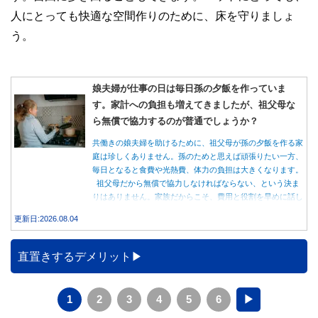
人にとっても快適な空間作りのために、床を守りましょ
う。
娘夫婦が仕事の日は毎日孫の夕飯を作っていま
す。家計への負担も増えてきましたが、祖父母な
ら無償で協力するのが普通でしょうか？
共働きの娘夫婦を助けるために、祖父母が孫の夕飯を作る家
庭は珍しくありません。孫のためと思えば頑張りたい一方、
毎日となると食費や光熱費、体力の負担は大きくなります。
祖父母だから無償で協力しなければならない、という決ま
りはありません。家族だからこそ、費用と役割を早めに話し
合うことが大切です。
更新日:2026.08.04
直置きするデメリット
1
2
3
4
5
6
▶