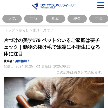
人気
年収
相続
税金
年金
トップ
>
暮らし
>
家具・片付け
片づけの美学179 ペットのいるご家庭は要チ
ェック｜動物の抜け毛で途端に不衛生になる
床に注目
執筆者 :
奥野愉加子
配信日:
2024.10.25
更新日:
2025.09.26
この記事は約
3
分で読めます。