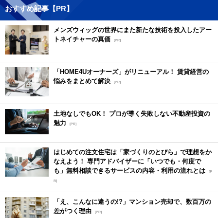
おすすめ記事【PR】
メンズウィッグの世界にまた新たな技術を投入したアー
トネイチャーの真価
[PR]
「HOME4Uオーナーズ」がリニューアル！ 賃貸経営の
悩みをまとめて解決
[PR]
土地なしでもOK！ プロが導く失敗しない不動産投資の
魅力
[PR]
はじめての注文住宅は「家づくりのとびら」で理想をか
なえよう！ 専門アドバイザーに「いつでも・何度で
も」無料相談できるサービスの内容・利用の流れとは
[P
R]
「え、こんなに違うの!?」マンション売却で、数百万の
差がつく理由
[PR]