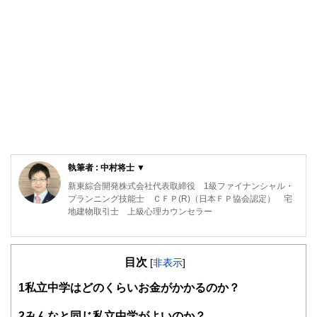
執筆者 : 中村将士 ▼
新東綜合開発株式会社代表取締役 1級ファイナンシャル・
プランニング技能士 ＣＦＰ(R)（日本ＦＰ協会認定） 宅
地建物取引士 上級心理カウンセラー
私がＦＰ相談を行うとき、一番優先していることは「あなた
が前向きになれるかどうか」です。セミナーを行うときに、
目次
大事にしていることは「楽しいかどうか」です。
[
非表示
]
1
私立中学はどのくらいお金がかかるのか？
ファイナンシャル・プランニングは、数字遊びであってはな
りません。そこに「幸せ」や「前向きな気持ち」があって初
めて価値があるものです。私は、そういった気持ちを何より
2
みんなと同じ私立中学がよいのか？