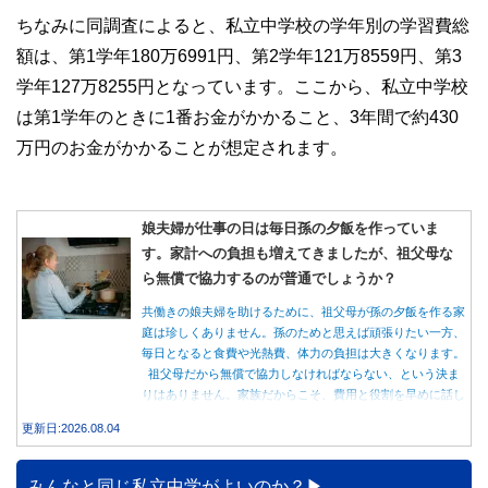
ちなみに同調査によると、私立中学校の学年別の学習費総
額は、第1学年180万6991円、第2学年121万8559円、第3
学年127万8255円となっています。ここから、私立中学校
は第1学年のときに1番お金がかかること、3年間で約430
万円のお金がかかることが想定されます。
娘夫婦が仕事の日は毎日孫の夕飯を作っていま
す。家計への負担も増えてきましたが、祖父母な
ら無償で協力するのが普通でしょうか？
共働きの娘夫婦を助けるために、祖父母が孫の夕飯を作る家
庭は珍しくありません。孫のためと思えば頑張りたい一方、
毎日となると食費や光熱費、体力の負担は大きくなります。
祖父母だから無償で協力しなければならない、という決ま
りはありません。家族だからこそ、費用と役割を早めに話し
合うことが大切です。
更新日:2026.08.04
みんなと同じ私立中学がよいのか？