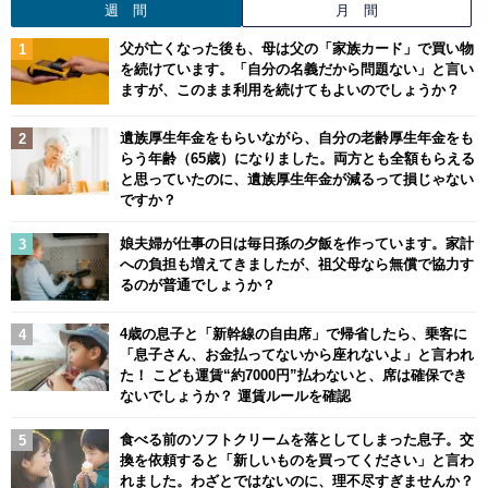
週 間
月 間
父が亡くなった後も、母は父の「家族カード」で買い物
を続けています。「自分の名義だから問題ない」と言い
ますが、このまま利用を続けてもよいのでしょうか？
遺族厚生年金をもらいながら、自分の老齢厚生年金をも
らう年齢（65歳）になりました。両方とも全額もらえる
と思っていたのに、遺族厚生年金が減るって損じゃない
ですか？
娘夫婦が仕事の日は毎日孫の夕飯を作っています。家計
への負担も増えてきましたが、祖父母なら無償で協力す
るのが普通でしょうか？
4歳の息子と「新幹線の自由席」で帰省したら、乗客に
「息子さん、お金払ってないから座れないよ」と言われ
た！ こども運賃“約7000円”払わないと、席は確保でき
ないでしょうか？ 運賃ルールを確認
食べる前のソフトクリームを落としてしまった息子。交
換を依頼すると「新しいものを買ってください」と言わ
れました。わざとではないのに、理不尽すぎませんか？