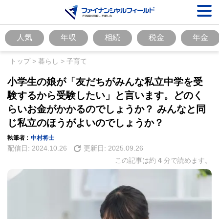
人気
年収
相続
税金
年金
トップ
>
暮らし
>
子育て
小学生の娘が「友だちがみんな私立中学を受
験するから受験したい」と言います。どのく
らいお金がかかるのでしょうか？ みんなと同
じ私立のほうがよいのでしょうか？
執筆者 :
中村将士
配信日:
2024.10.26
更新日:
2025.09.26
この記事は約
4
分で読めます。