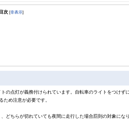
事を、日々の暮らしにどのような影響を与えるかという視点で、お金の知識がない方でも理
目次
[
非表示
]
取得者を中心に「お金や暮らし」に関する書籍・雑誌の編集経験者で構成され、企
線のコンテンツを追求しています。
ンナー、弁護士、税理士、宅地建物取引士、相続診断士、住宅ローンアドバイザー、DCプラ
スト、キャリアコンサルタントなど150名以上の有資格者を執筆者・監修者として
ンなどの話をわかりやすく発信している点です。
た執筆者・監修者による執筆体制を築くことで、内容のわかりやすさはもちろんの
ています。
のコンシェルジュを目指します。
イトの点灯が義務付けられています。自転車のライトをつけず
るため注意が必要です。
り、どちらが切れていても夜間に走行した場合罰則の対象にな