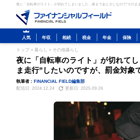
夜に「自転車のライト」が切れてしまいました…家まであと少しなので”そのまま
人気
年収
相続
税金
年金
保険
トップ
>
暮らし
>
その他暮らし
夜に「自転車のライト」が切れてし
ま走行”したいのですが、罰金対象
執筆者 :
FINANCIAL FIELD編集部
配信日:
2024.12.24
更新日:
2025.09.26