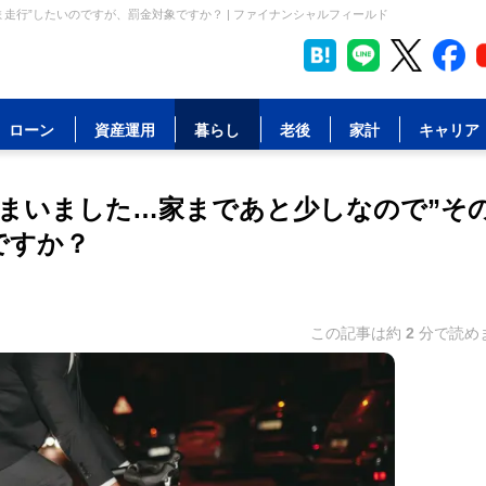
走行”したいのですが、罰金対象ですか？ | ファイナンシャルフィールド
ローン
資産運用
暮らし
老後
家計
キャリア
まいました…家まであと少しなので”そ
ですか？
この記事は約
2
分で読め