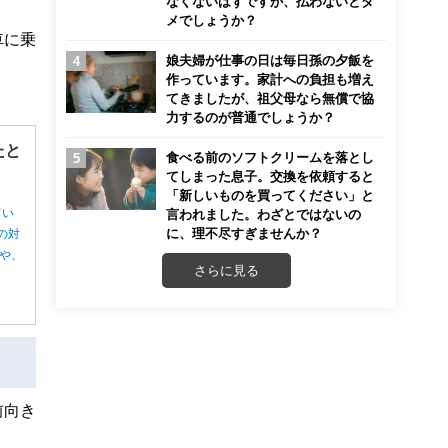
なくないはずですが、払わないとダ
メでしょうか？
車に乗
娘夫婦が仕事の日は毎日孫の夕飯を
作っています。家計への負担も増え
てきましたが、祖父母なら無償で協
力するのが普通でしょうか？
たと
食べる前のソフトクリームを落とし
てしまった息子。交換を依頼すると
「新しいものを買ってください」と
てい
言われました。わざとではないの
に、理不尽すぎませんか？
の対
や、
さらに見る
前向き