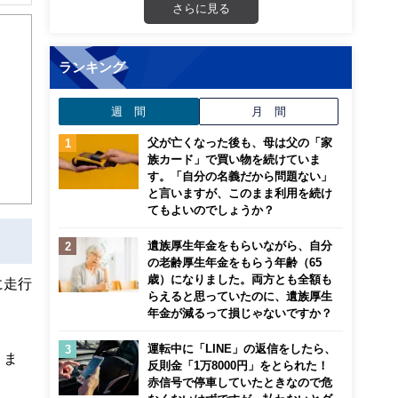
解でき
さらに見る
画立
ランキング
ンナ
週 間
月 間
迎
父が亡くなった後も、母は父の「家
こ
族カード」で買い物を続けていま
す。「自分の名義だから問題ない」
と言いますが、このまま利用を続け
てもよいのでしょうか？
遺族厚生年金をもらいながら、自分
の老齢厚生年金をもらう年齢（65
歳）になりました。両方とも全額も
に走行
らえると思っていたのに、遺族厚生
年金が減るって損じゃないですか？
運転中に「LINE」の返信をしたら、
りま
反則金「1万8000円」をとられた！
赤信号で停車していたときなので危