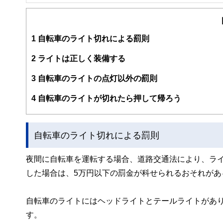
FinancialField編集部は、金融、経済に関する記
るようわかりやすく発信しています。
編集部のメンバーは、ファイナンシャルプランナーの資格
案から記事掲載まですべての工程に関わることで、読者目
1
自転車のライト切れによる罰則
FinancialFieldの特徴は、ファイナンシャルプラ
2
ライトは正しく装備する
ー、公認会計士、社会保険労務士、行政書士、投資アナリ
え、むずかしく感じられる年金や税金、相続、保険、ロー
3
自転車のライトの点灯以外の罰則
このように編集経験豊富なメンバーと金融や経済に精通し
4
自転車のライトが切れたら押して帰ろう
と、読み応えのあるコンテンツと確かな情報発信を実現し
私たちは、快適でより良い生活のアイデアを提供するお金
自転車のライト切れによる罰則
夜間に自転車を運転する場合、道路交通法により、ラ
した場合は、5万円以下の罰金が科せられるおそれがあ
自転車のライトにはヘッドライトとテールライトがあ
す。