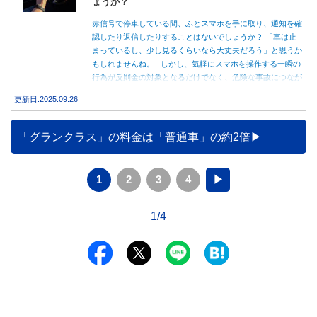
ょうか？
赤信号で停車している間、ふとスマホを手に取り、通知を確
認したり返信したりすることはないでしょうか？ 「車は止
まっているし、少し見るくらいなら大丈夫だろう」と思うか
もしれませんね。 しかし、気軽にスマホを操作する一瞬の
行為が反則金の対象となるだけでなく、危険な事故につなが
る可能性もあります。本記事では、赤信号で停車中のスマホ
更新日:2025.09.26
操作が違反になる事例や、反則金の支払い義務について詳し
く解説します。
「グランクラス」の料金は「普通車」の約2倍
1
2
3
4
▶
1/4