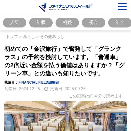
人気
年収
相続
税金
年金
トップ
>
暮らし
>
その他暮らし
初めての「金沢旅行」で奮発して「グランク
ラス」の予約を検討しています。「普通車」
の2倍近い金額を払う価値はありますか？「グ
リーン車」との違いも知りたいです。
執筆者 :
FINANCIAL FIELD編集部
配信日:
2024.12.25
更新日:
2025.09.26
この記事は約
4
分で読めます。