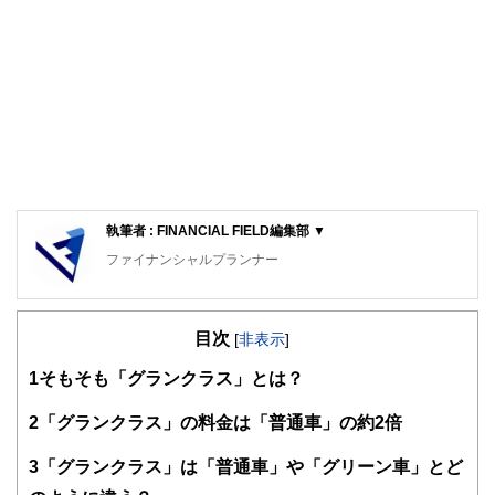
執筆者 : FINANCIAL FIELD編集部 ▼
ファイナンシャルプランナー
FinancialField編集部は、金融、経済に関する記事を、日々
の暮らしにどのような影響を与えるかという視点で、お金の
目次
知識がない方でも理解できるようわかりやすく発信していま
[
非表示
]
す。
1
そもそも「グランクラス」とは？
編集部のメンバーは、ファイナンシャルプランナーの資格取
得者を中心に「お金や暮らし」に関する書籍・雑誌の編集経
2
「グランクラス」の料金は「普通車」の約2倍
験者で構成され、企画立案から記事掲載まですべての工程に
関わることで、読者目線のコンテンツを追求しています。
3
「グランクラス」は「普通車」や「グリーン車」とど
FinancialFieldの特徴は、ファイナンシャルプランナー、弁