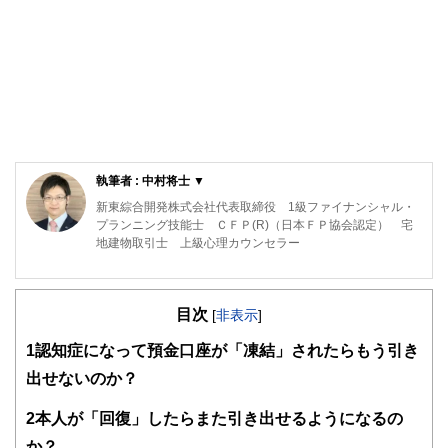
執筆者 : 中村将士 ▼
新東綜合開発株式会社代表取締役 1級ファイナンシャル・
プランニング技能士 ＣＦＰ(R)（日本ＦＰ協会認定） 宅
地建物取引士 上級心理カウンセラー
私がＦＰ相談を行うとき、一番優先していることは「あなた
が前向きになれるかどうか」です。セミナーを行うときに、
目次
大事にしていることは「楽しいかどうか」です。
[
非表示
]
1
認知症になって預金口座が「凍結」されたらもう引き
ファイナンシャル・プランニングは、数字遊びであってはな
りません。そこに「幸せ」や「前向きな気持ち」があって初
出せないのか？
めて価値があるものです。私は、そういった気持ちを何より
も大切に思っています。
2
本人が「回復」したらまた引き出せるようになるの
か？