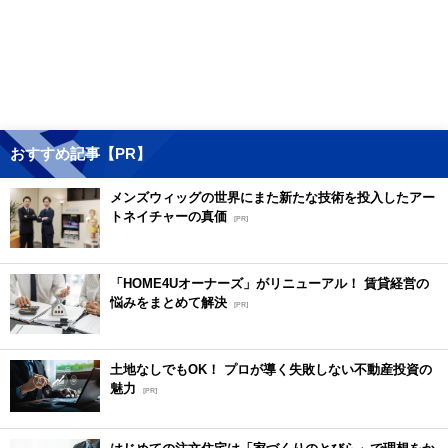
おすすめ記事【PR】
メンズウィッグの世界にまた新たな技術を投入したアー
トネイチャーの真価
[PR]
「HOME4Uオーナーズ」がリニューアル！ 賃貸経営の
悩みをまとめて解決
[PR]
土地なしでもOK！ プロが導く失敗しない不動産投資の
魅力
[PR]
はじめての注文住宅は「家づくりのとびら」で理想をか