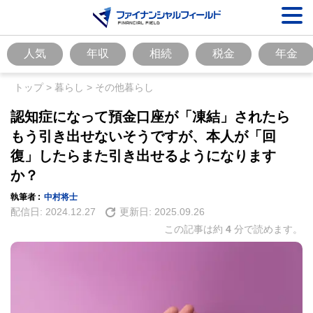
人気
年収
相続
税金
年金
トップ
>
暮らし
>
その他暮らし
認知症になって預金口座が「凍結」されたら
もう引き出せないそうですが、本人が「回
復」したらまた引き出せるようになります
か？
執筆者 :
中村将士
配信日:
2024.12.27
更新日:
2025.09.26
この記事は約
4
分で読めます。