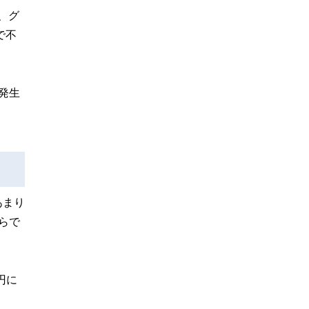
、グ
で不
発生
あまり
らで
円に