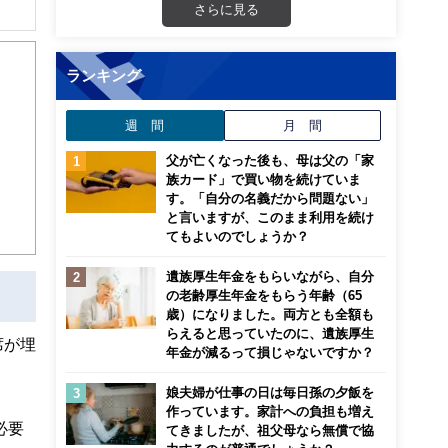
さらに見る
ランキング
週 間
月 間
父が亡くなった後も、母は父の「家
族カード」で買い物を続けていま
す。「自分の名義だから問題ない」
と言いますが、このまま利用を続け
てもよいのでしょうか？
遺族厚生年金をもらいながら、自分
の老齢厚生年金をもらう年齢（65
歳）になりました。両方とも全額も
らえると思っていたのに、遺族厚生
席が埋
年金が減るって損じゃないですか？
娘夫婦が仕事の日は毎日孫の夕飯を
作っています。家計への負担も増え
必要
てきましたが、祖父母なら無償で協