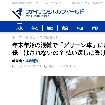
年末年始の混雑で「グリーン車」に座れなかった！ 券を購入しても「席の確保」
人気
年収
相続
税金
年金
保険
トップ
>
暮らし
>
その他暮らし
年末年始の混雑で「グリーン車」に
保」はされないの？ 払い戻しは受
執筆者 :
浜崎遥翔
配信日:
2024.12.28
更新日:
2025.09.26