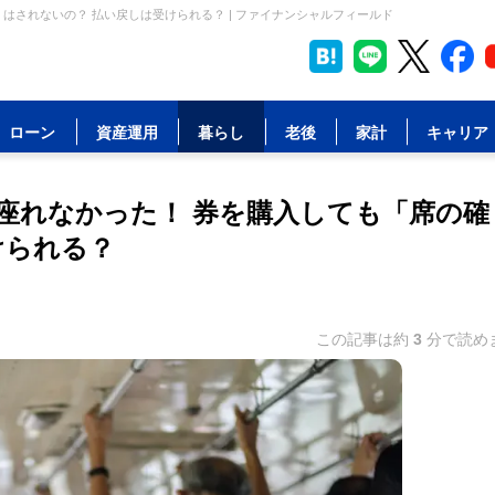
はされないの？ 払い戻しは受けられる？ | ファイナンシャルフィールド
ローン
資産運用
暮らし
老後
家計
キャリア
座れなかった！ 券を購入しても「席の確
けられる？
この記事は約
3
分で読め