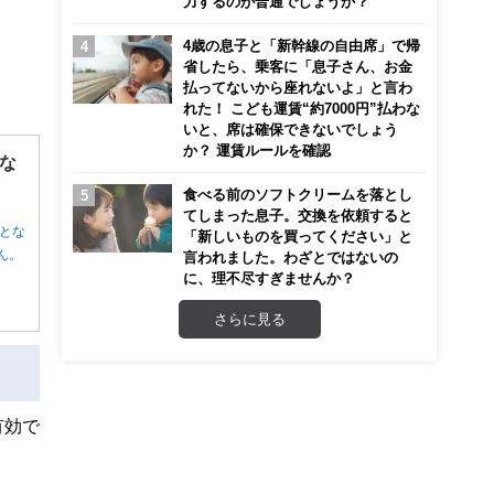
力するのが普通でしょうか？
4歳の息子と「新幹線の自由席」で帰
省したら、乗客に「息子さん、お金
払ってないから座れないよ」と言わ
れた！ こども運賃“約7000円”払わな
いと、席は確保できないでしょう
か？ 運賃ルールを確認
な
食べる前のソフトクリームを落とし
てしまった息子。交換を依頼すると
とな
「新しいものを買ってください」と
ん。
言われました。わざとではないの
に、理不尽すぎませんか？
さらに見る
有効で