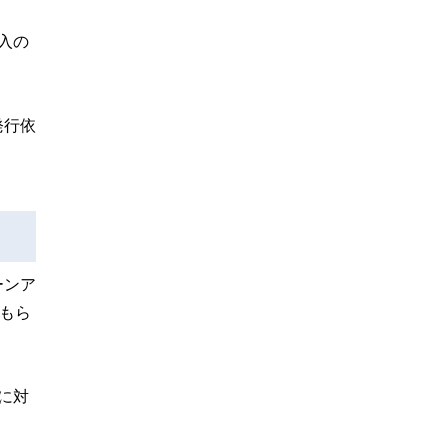
入の
発行依
ーンア
もら
に対