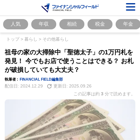
人気
年収
相続
税金
年金
トップ
>
暮らし
>
その他暮らし
祖母の家の大掃除中「聖徳太子」の1万円札を
発見！ 今でもお店で使うことはできる？ お札
が破損していても大丈夫？
執筆者 :
FINANCIAL FIELD編集部
配信日:
2024.12.29
更新日:
2025.09.26
この記事は約
3
分で読めます。