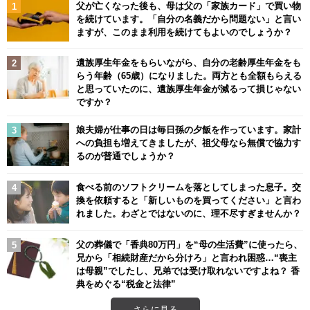
父が亡くなった後も、母は父の「家族カード」で買い物
を続けています。「自分の名義だから問題ない」と言い
ますが、このまま利用を続けてもよいのでしょうか？
遺族厚生年金をもらいながら、自分の老齢厚生年金をも
らう年齢（65歳）になりました。両方とも全額もらえる
と思っていたのに、遺族厚生年金が減るって損じゃない
ですか？
娘夫婦が仕事の日は毎日孫の夕飯を作っています。家計
への負担も増えてきましたが、祖父母なら無償で協力す
るのが普通でしょうか？
食べる前のソフトクリームを落としてしまった息子。交
換を依頼すると「新しいものを買ってください」と言わ
れました。わざとではないのに、理不尽すぎませんか？
父の葬儀で「香典80万円」を“母の生活費”に使ったら、
兄から「相続財産だから分けろ」と言われ困惑…“喪主
は母親”でしたし、兄弟では受け取れないですよね？ 香
典をめぐる“税金と法律”
さらに見る