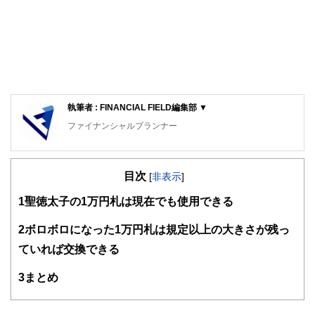
執筆者 : FINANCIAL FIELD編集部 ▼
ファイナンシャルプランナー
FinancialField編集部は、金融、経済に関する記事を、日々
の暮らしにどのような影響を与えるかという視点で、お金の
目次
知識がない方でも理解できるようわかりやすく発信していま
[
非表示
]
す。
1
聖徳太子の1万円札は現在でも使用できる
編集部のメンバーは、ファイナンシャルプランナーの資格取
得者を中心に「お金や暮らし」に関する書籍・雑誌の編集経
2
ボロボロになった1万円札は規定以上の大きさが残っ
験者で構成され、企画立案から記事掲載まですべての工程に
ていれば交換できる
関わることで、読者目線のコンテンツを追求しています。
FinancialFieldの特徴は、ファイナンシャルプランナー、弁
3
まとめ
護士、税理士、宅地建物取引士、相続診断士、住宅ローンア
ドバイザー、DCプランナー、公認会計士、社会保険労務
士、行政書士、投資アナリスト、キャリアコンサルタントな