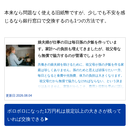
本来なら問題なく使える旧紙幣ですが、少しでも不安を感
じるなら銀行窓口で交換するのも1つの方法です。
娘夫婦が仕事の日は毎日孫の夕飯を作っていま
す。家計への負担も増えてきましたが、祖父母な
ら無償で協力するのが普通でしょうか？
共働きの娘夫婦を助けるために、祖父母が孫の夕飯を作る家
庭は珍しくありません。孫のためと思えば頑張りたい一方、
毎日となると食費や光熱費、体力の負担は大きくなります。
祖父母だから無償で協力しなければならない、という決ま
りはありません。家族だからこそ、費用と役割を早めに話し
合うことが大切です。
更新日:2026.08.04
ボロボロになった1万円札は規定以上の大きさが残って
いれば交換できる