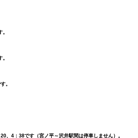
す。
す。
です。
3：20、4：38です（宮ノ平～沢井駅間は停車しません）。