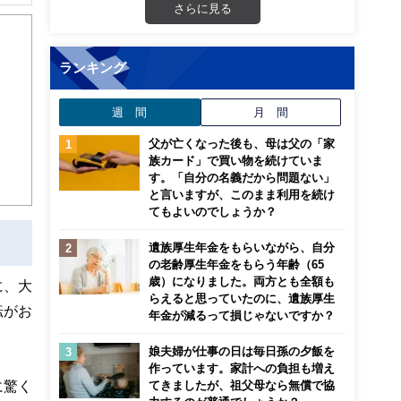
さらに見る
ランキング
週 間
月 間
父が亡くなった後も、母は父の「家
族カード」で買い物を続けていま
す。「自分の名義だから問題ない」
と言いますが、このまま利用を続け
てもよいのでしょうか？
遺族厚生年金をもらいながら、自分
の老齢厚生年金をもらう年齢（65
歳）になりました。両方とも全額も
に、大
らえると思っていたのに、遺族厚生
転がお
年金が減るって損じゃないですか？
娘夫婦が仕事の日は毎日孫の夕飯を
作っています。家計への負担も増え
に驚く
てきましたが、祖父母なら無償で協