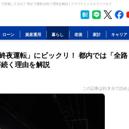
で実施してるの？ 朝まで運転が続く理由を解説 | ファイナンシャルフィールド
ローン
資産運用
暮らし
老後
家計
キャリア
終夜運転」にビックリ！ 都内では「全路
が続く理由を解説
この記事は約
3
分で読め