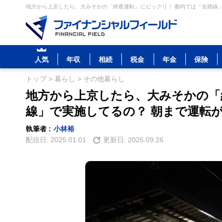
地方から上京したら、大みそかの「終夜運転」にビックリ！ 都内では「全路線」
人気
年収
相続
税金
年金
保険
トップ
>
暮らし
>
その他暮らし
地方から上京したら、大みそかの「
線」で実施してるの？ 朝まで運転
執筆者 :
小林裕
配信日:
2025.01.01
更新日:
2025.09.26