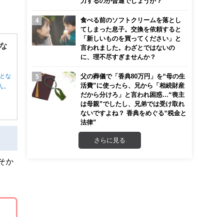
力するのが普通でしょうか？
食べる前のソフトクリームを落とし
てしまった息子。交換を依頼すると
「新しいものを買ってください」と
な
言われました。わざとではないの
に、理不尽すぎませんか？
父の葬儀で「香典80万円」を“母の生
とな
活費”に使ったら、兄から「相続財産
ん。
だから分けろ」と言われ困惑…“喪主
は母親”でしたし、兄弟では受け取れ
ないですよね？ 香典をめぐる“税金と
法律”
さらに見る
そか