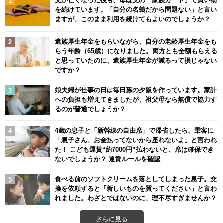
を続けています。「自分の名義だから問題ない」と言い
ますが、このまま利用を続けてもよいのでしょうか？
遺族厚生年金をもらいながら、自分の老齢厚生年金をも
らう年齢（65歳）になりました。両方とも全額もらえる
と思っていたのに、遺族厚生年金が減るって損じゃない
ですか？
娘夫婦が仕事の日は毎日孫の夕飯を作っています。家計
への負担も増えてきましたが、祖父母なら無償で協力す
るのが普通でしょうか？
4歳の息子と「新幹線の自由席」で帰省したら、乗客に
「息子さん、お金払ってないから座れないよ」と言われ
た！ こども運賃“約7000円”払わないと、席は確保でき
ないでしょうか？ 運賃ルールを確認
食べる前のソフトクリームを落としてしまった息子。交
換を依頼すると「新しいものを買ってください」と言わ
れました。わざとではないのに、理不尽すぎませんか？
さらに見る