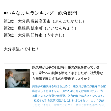
■小さなまちランキング 総合部門
第1位 大分県 豊後高田市（ぶんごたかだし）
第2位 島根県 飯南町（いいなんちょう）
第3位 大分県 臼杵市（うすきし）
大分県強いですね！
娘夫婦が仕事の日は毎日孫の夕飯を作っていま
す。家計への負担も増えてきましたが、祖父母な
ら無償で協力するのが普通でしょうか？
共働きの娘夫婦を助けるために、祖父母が孫の夕飯を作る家
庭は珍しくありません。孫のためと思えば頑張りたい一方、
毎日となると食費や光熱費、体力の負担は大きくなります。
祖父母だから無償で協力しなければならない、という決ま
りはありません。家族だからこそ、費用と役割を早めに話し
合うことが大切です。