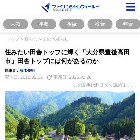
人気
年収
相続
税金
年金
トップ
>
暮らし
>
その他暮らし
住みたい田舎トップに輝く「大分県豊後高田
市」田舎トップには何があるのか
執筆者 :
藤木俊明
配信日:
2019.02.12
更新日:
2025.09.26
この記事は約
3
分で読めます。