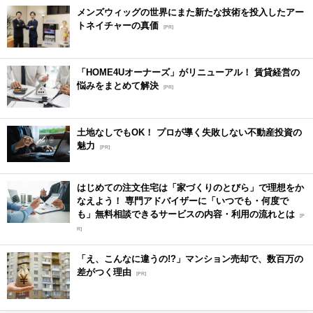
メンズウィッグの世界にまた新たな技術を投入したアー
トネイチャーの真価
[PR]
「HOME4Uオーナーズ」がリニューアル！ 賃貸経営の
悩みをまとめて解決
[PR]
土地なしでもOK！ プロが導く失敗しない不動産投資の
魅力
[PR]
はじめての注文住宅は「家づくりのとびら」で理想をか
なえよう！ 専門アドバイザーに「いつでも・何度で
も」無料相談できるサービスの内容・利用の流れとは
[P
R]
「え、こんなに違うの!?」マンション売却で、数百万の
差がつく理由
[PR]