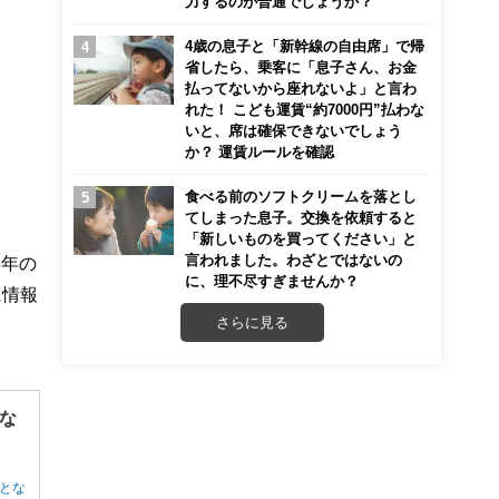
力するのが普通でしょうか？
4歳の息子と「新幹線の自由席」で帰
省したら、乗客に「息子さん、お金
払ってないから座れないよ」と言わ
れた！ こども運賃“約7000円”払わな
いと、席は確保できないでしょう
か？ 運賃ルールを確認
食べる前のソフトクリームを落とし
てしまった息子。交換を依頼すると
「新しいものを買ってください」と
言われました。わざとではないの
3年の
に、理不尽すぎませんか？
に情報
さらに見る
な
とな