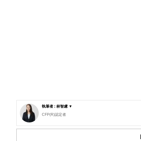
執筆者 : 林智慮 ▼
CFP(R)認定者
確定拠出年金相談ねっと認定FP
大学（工学部）卒業後、橋梁設計の会社で設計業務に携わ
ンシャル・プランナーとなる。コーチング資格も習得し、