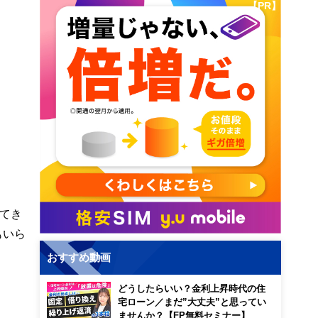
【PR】
てき
もいら
おすすめ動画
どうしたらいい？金利上昇時代の住
宅ローン／まだ”大丈夫”と思ってい
ませんか？【FP無料セミナー】