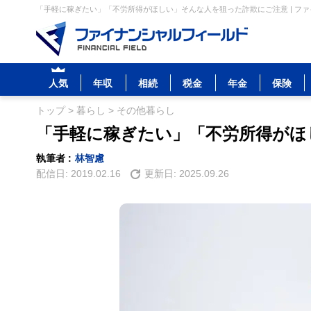
「手軽に稼ぎたい」「不労所得がほしい」そんな人を狙った詐欺にご注意 | フ
人気
年収
相続
税金
年金
保険
トップ
>
暮らし
>
その他暮らし
「手軽に稼ぎたい」「不労所得がほ
執筆者 :
林智慮
配信日:
2019.02.16
更新日:
2025.09.26