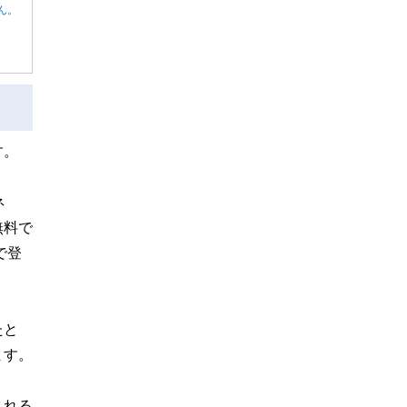
ん。
す。
ネ
無料で
で登
たと
ます。
される