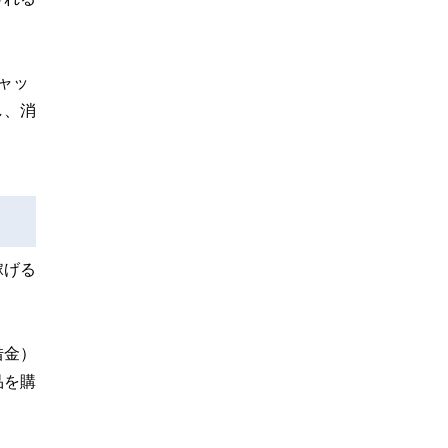
ャッ
し、消
稼げる
借金）
品を購