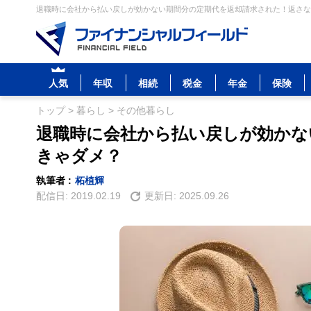
退職時に会社から払い戻しが効かない期間分の定期代を返却請求された！返さなき
人気
年収
相続
税金
年金
保険
トップ
>
暮らし
>
その他暮らし
退職時に会社から払い戻しが効かな
きゃダメ？
執筆者 :
柘植輝
配信日:
2019.02.19
更新日:
2025.09.26