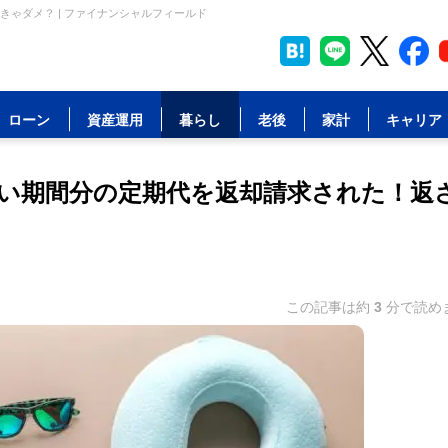
ゃダメ？ | ファイナンシャルフィールド
ローン
資産運用
暮らし
老後
家計
キャリア
い期間分の定期代を返却請求された！返
この記事は約
3
分で読め