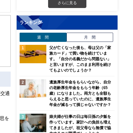
さらに見る
ランキング
から
週 間
月 間
父が亡くなった後も、母は父の「家
族カード」で買い物を続けていま
す。「自分の名義だから問題ない」
と言いますが、このまま利用を続け
てもよいのでしょうか？
遺族厚生年金をもらいながら、自分
の老齢厚生年金をもらう年齢（65
の交通
歳）になりました。両方とも全額も
らえると思っていたのに、遺族厚生
年金が減るって損じゃないですか？
娘夫婦が仕事の日は毎日孫の夕飯を
思を
作っています。家計への負担も増え
てきましたが、祖父母なら無償で協