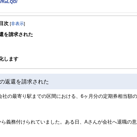
KVRaLQD/
を活かして活動を始める。
目次
躍する傍ら、フリーライターとして精力的に活動中。広範な知識をもとに市民法務
[
非表示
]
還を請求された
化します
の返還を請求された
会社の最寄り駅までの区間における、6ヶ月分の定期券相当額
から義務付けられていました。ある日、Aさんが会社へ退職の意
。