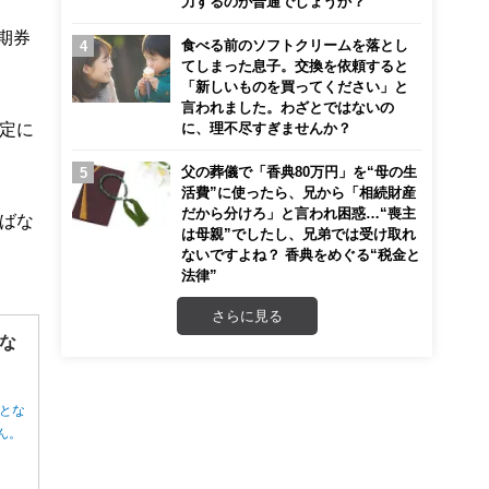
力するのが普通でしょうか？
期券
食べる前のソフトクリームを落とし
てしまった息子。交換を依頼すると
「新しいものを買ってください」と
言われました。わざとではないの
定に
に、理不尽すぎませんか？
父の葬儀で「香典80万円」を“母の生
活費”に使ったら、兄から「相続財産
だから分けろ」と言われ困惑…“喪主
ばな
は母親”でしたし、兄弟では受け取れ
ないですよね？ 香典をめぐる“税金と
法律”
さらに見る
な
とな
ん。