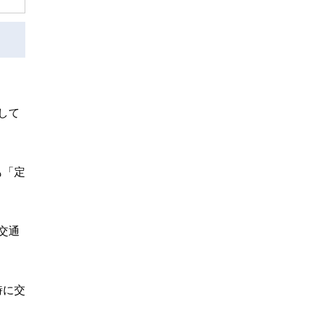
。
して
も「定
交通
時に交