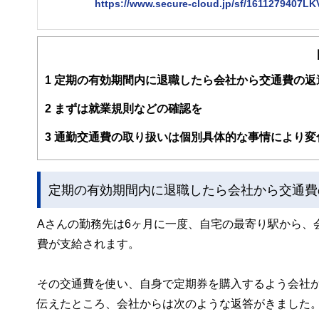
https://www.secure-cloud.jp/sf/1611279407L
２級ファイナンシャルプランナー
大学在学中から行政書士、２級FP技能士、宅建士の資格
現在では行政書士・ファイナンシャルプランナーとして活
企業法務まで幅広く手掛ける。
1
定期の有効期間内に退職したら会社から交通費の返
2
まずは就業規則などの確認を
3
通勤交通費の取り扱いは個別具体的な事情により変
定期の有効期間内に退職したら会社から交通費
Aさんの勤務先は6ヶ月に一度、自宅の最寄り駅から、
費が支給されます。
その交通費を使い、自身で定期券を購入するよう会社
伝えたところ、会社からは次のような返答がきました