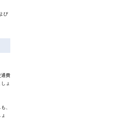
よび
。
交通費
ましょ
しも、
しょ