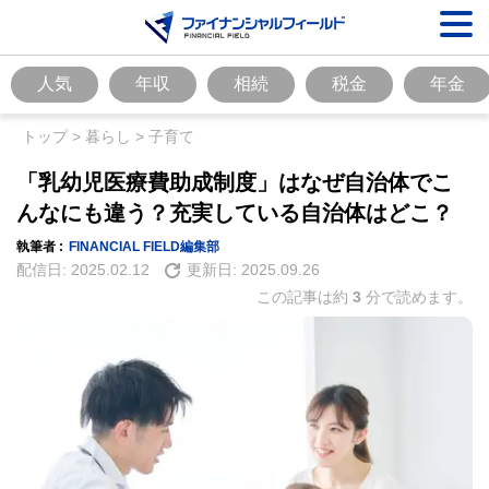
人気
年収
相続
税金
年金
トップ
>
暮らし
>
子育て
「乳幼児医療費助成制度」はなぜ自治体でこ
んなにも違う？充実している自治体はどこ？
執筆者 :
FINANCIAL FIELD編集部
配信日:
2025.02.12
更新日:
2025.09.26
この記事は約
3
分で読めます。