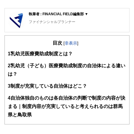
執筆者 : FINANCIAL FIELD編集部 ▼
ファイナンシャルプランナー
FinancialField編集部は、金融、経済に関する記事を、日々
の暮らしにどのような影響を与えるかという視点で、お金の
目次
知識がない方でも理解できるようわかりやすく発信していま
[
非表示
]
す。
1
乳幼児医療費助成制度とは？
編集部のメンバーは、ファイナンシャルプランナーの資格取
得者を中心に「お金や暮らし」に関する書籍・雑誌の編集経
2
乳幼児（子ども）医療費助成制度の自治体による違い
験者で構成され、企画立案から記事掲載まですべての工程に
は？
関わることで、読者目線のコンテンツを追求しています。
FinancialFieldの特徴は、ファイナンシャルプランナー、弁
3
制度が充実している自治体はどこ？
護士、税理士、宅地建物取引士、相続診断士、住宅ローンア
ドバイザー、DCプランナー、公認会計士、社会保険労務
4
自治体独自のものは各自治体の判断で制度の内容が決
士、行政書士、投資アナリスト、キャリアコンサルタントな
まる｜制度内容が充実していると考えられるのは群馬
ど150名以上の有資格者を執筆者・監修者として迎え、むず
かしく感じられる年金や税金、相続、保険、ローンなどの話
県と鳥取県
をわかりやすく発信している点です。
このように編集経験豊富なメンバーと金融や経済に精通した
執筆者・監修者による執筆体制を築くことで、内容のわかり