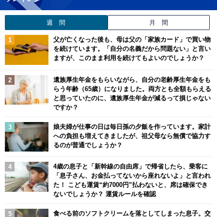
週 間
月 間
父が亡くなった後も、母は父の「家族カード」で買い物
を続けています。「自分の名義だから問題ない」と言い
ますが、このまま利用を続けてもよいのでしょうか？
遺族厚生年金をもらいながら、自分の老齢厚生年金をも
らう年齢（65歳）になりました。両方とも全額もらえる
と思っていたのに、遺族厚生年金が減るって損じゃない
ですか？
娘夫婦が仕事の日は毎日孫の夕飯を作っています。家計
への負担も増えてきましたが、祖父母なら無償で協力す
るのが普通でしょうか？
4歳の息子と「新幹線の自由席」で帰省したら、乗客に
「息子さん、お金払ってないから座れないよ」と言われ
た！ こども運賃“約7000円”払わないと、席は確保でき
ないでしょうか？ 運賃ルールを確認
食べる前のソフトクリームを落としてしまった息子。交