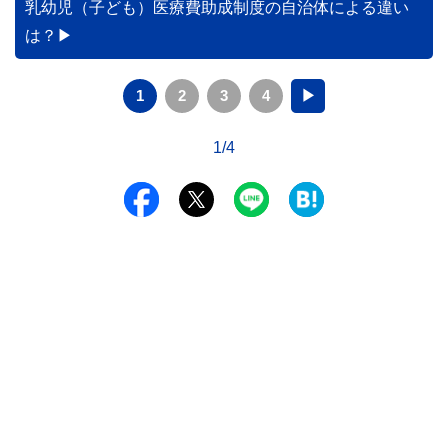
乳幼児（子ども）医療費助成制度の自治体による違い
は？
1
2
3
4
▶
1/4