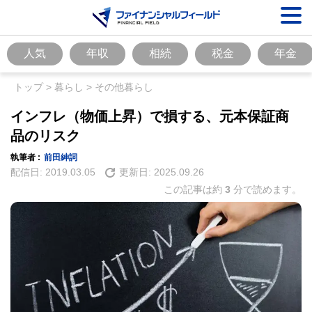
人気
年収
相続
税金
年金
トップ
>
暮らし
>
その他暮らし
インフレ（物価上昇）で損する、元本保証商
品のリスク
執筆者 :
前田紳詞
配信日:
2019.03.05
更新日:
2025.09.26
この記事は約
3
分で読めます。