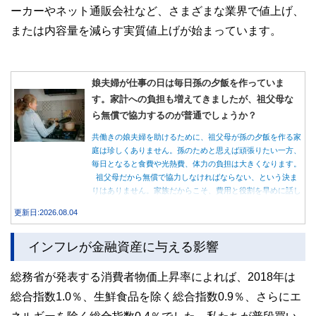
ーカーやネット通販会社など、さまざまな業界で値上げ、
または内容量を減らす実質値上げが始まっています。
娘夫婦が仕事の日は毎日孫の夕飯を作っていま
す。家計への負担も増えてきましたが、祖父母な
ら無償で協力するのが普通でしょうか？
共働きの娘夫婦を助けるために、祖父母が孫の夕飯を作る家
庭は珍しくありません。孫のためと思えば頑張りたい一方、
毎日となると食費や光熱費、体力の負担は大きくなります。
祖父母だから無償で協力しなければならない、という決ま
りはありません。家族だからこそ、費用と役割を早めに話し
合うことが大切です。
更新日:2026.08.04
インフレが金融資産に与える影響
総務省が発表する消費者物価上昇率によれば、2018年は
総合指数1.0％、生鮮食品を除く総合指数0.9％、さらにエ
ネルギーを除く総合指数0.4％でした。私たちが普段買い