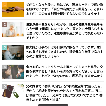
父が亡くなった後も、母は父の「家族カード」で買い物
を続けています。「自分の名義だから問題ない」と言い
ますが、このまま利用を続けてもよいのでしょうか？
遺族厚生年金をもらいながら、自分の老齢厚生年金をも
らう年齢（65歳）になりました。両方とも全額もらえる
と思っていたのに、遺族厚生年金が減るって損じゃない
ですか？
娘夫婦が仕事の日は毎日孫の夕飯を作っています。家計
への負担も増えてきましたが、祖父母なら無償で協力す
るのが普通でしょうか？
食べる前のソフトクリームを落としてしまった息子。交
換を依頼すると「新しいものを買ってください」と言わ
れました。わざとではないのに、理不尽すぎませんか？
父の葬儀で「香典80万円」を“母の生活費”に使ったら、
兄から「相続財産だから分けろ」と言われ困惑…“喪主
は母親”でしたし、兄弟では受け取れないですよね？ 香
典をめぐる“税金と法律”