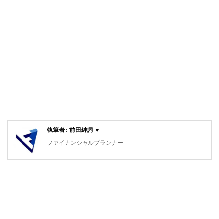
執筆者 : 前田紳詞 ▼
ファイナンシャルプランナー
日本経済新聞読み方専任講師、ドラッカー学会学会員、前田
マネジメント代表、㈱マイビジネスクリエイトオフィス取締
役、 NPO法人人財育成支援ネット理事
外資系メーカー、外資系金融機関で勤務後、ファイナンシャ
ルプランナーとして独立。 現在、前田マネジメント代表と
して企業、金融機関、行政、医療関係機関、研修センター、
商工会議所などで講演や研修講師を担当。