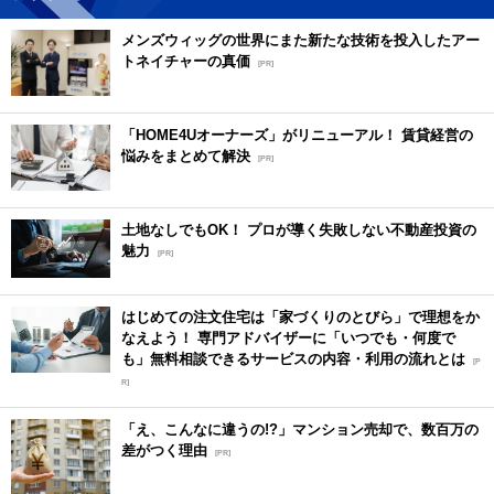
メンズウィッグの世界にまた新たな技術を投入したアー
トネイチャーの真価
[PR]
「HOME4Uオーナーズ」がリニューアル！ 賃貸経営の
悩みをまとめて解決
[PR]
土地なしでもOK！ プロが導く失敗しない不動産投資の
魅力
[PR]
はじめての注文住宅は「家づくりのとびら」で理想をか
なえよう！ 専門アドバイザーに「いつでも・何度で
も」無料相談できるサービスの内容・利用の流れとは
[P
R]
「え、こんなに違うの!?」マンション売却で、数百万の
差がつく理由
[PR]