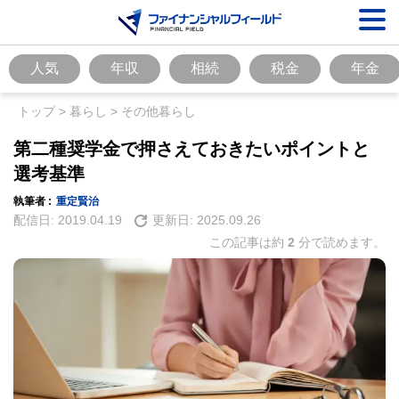
人気
年収
相続
税金
年金
トップ
>
暮らし
>
その他暮らし
第二種奨学金で押さえておきたいポイントと
選考基準
執筆者 :
重定賢治
配信日:
2019.04.19
更新日:
2025.09.26
この記事は約
2
分で読めます。