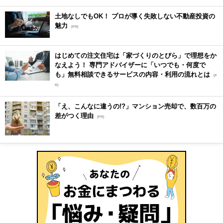
土地なしでもOK！ プロが導く失敗しない不動産投資の
魅力
[PR]
はじめての注文住宅は「家づくりのとびら」で理想をか
なえよう！ 専門アドバイザーに「いつでも・何度で
も」無料相談できるサービスの内容・利用の流れとは
[P
R]
「え、こんなに違うの!?」マンション売却で、数百万の
差がつく理由
[PR]