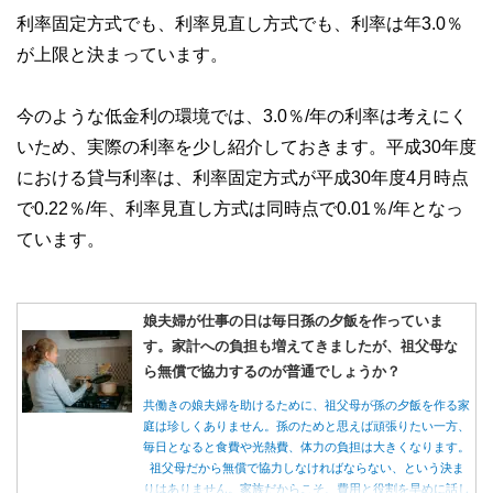
利率固定方式でも、利率見直し方式でも、利率は年3.0％
が上限と決まっています。
今のような低金利の環境では、3.0％/年の利率は考えにく
いため、実際の利率を少し紹介しておきます。平成30年度
における貸与利率は、利率固定方式が平成30年度4月時点
で0.22％/年、利率見直し方式は同時点で0.01％/年となっ
ています。
娘夫婦が仕事の日は毎日孫の夕飯を作っていま
す。家計への負担も増えてきましたが、祖父母な
ら無償で協力するのが普通でしょうか？
共働きの娘夫婦を助けるために、祖父母が孫の夕飯を作る家
庭は珍しくありません。孫のためと思えば頑張りたい一方、
毎日となると食費や光熱費、体力の負担は大きくなります。
祖父母だから無償で協力しなければならない、という決ま
りはありません。家族だからこそ、費用と役割を早めに話し