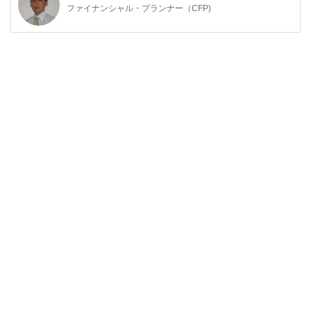
ファイナンシャル・プランナー（CFP)
明治大学法学部法律学科を卒業後、金融機関にて資産運用業
務に従事。
ファイナンシャル・プランナー（FP）の上級資格である
「CFP®資格」を取得後、2007年に開業。
子育て世帯や退職準備世帯を中心に「暮らしとお金」の相談
業務を行う。
また、全国商工会連合会の「エキスパートバンク」にCFP®
資格保持者として登録。
法人向け福利厚生制度「ワーク・ライフ・バランス相談室」
を提案し、企業にお勤めの役員・従業員が抱えている「暮ら
しとお金」についてのお悩み相談も行う。
2017年、独立行政法人日本学生支援機構の「スカラシッ
プ・アドバイザー」に認定され、高等学校やPTA向けに奨学
金のセミナー・相談会を通じ、国の事業として教育の格差な
ど社会問題の解決にも取り組む。
https://fpofficekaientai.wixsite.com/fp-office-kaientai