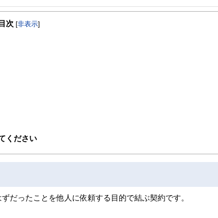
を活かして活動を始める。
目次
躍する傍ら、フリーライターとして精力的に活動中。広範な知識をもとに市民法務
[
非表示
]
てください
はずだったことを他人に依頼する目的で結ぶ契約です。