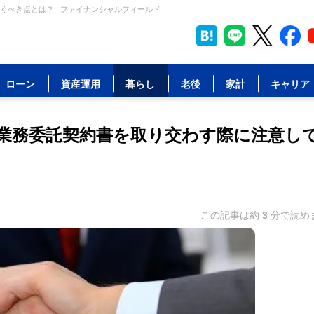
べき点とは？ | ファイナンシャルフィールド
ローン
資産運用
暮らし
老後
家計
キャリア
業務委託契約書を取り交わす際に注意し
この記事は約
3
分で読め