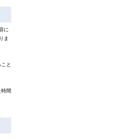
容に
りま
ること
た時間