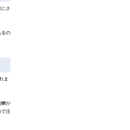
確にさ
あるの
れま
。
報酬が
ので注