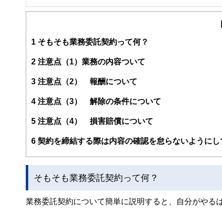
２級ファイナンシャルプランナー
大学在学中から行政書士、２級FP技能士、宅建士の資格
現在では行政書士・ファイナンシャルプランナーとして活
企業法務まで幅広く手掛ける。
1
そもそも業務委託契約って何？
2
注意点（1）業務の内容ついて
3
注意点（2） 報酬について
4
注意点（3） 解除の条件について
5
注意点（4） 損害賠償について
6
契約を締結する際は内容の確認を怠らないようにし
そもそも業務委託契約って何？
業務委託契約について簡単に説明すると、自分がやる