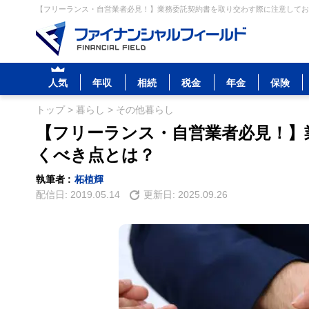
【フリーランス・自営業者必見！】業務委託契約書を取り交わす際に注意しておく
人気
年収
相続
税金
年金
保険
トップ
>
暮らし
>
その他暮らし
【フリーランス・自営業者必見！】
くべき点とは？
執筆者 :
柘植輝
配信日:
2019.05.14
更新日:
2025.09.26