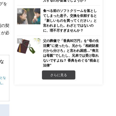
力するのが普通でしょうか？
グを
食べる前のソフトクリームを落とし
てしまった息子。交換を依頼すると
「新しいものを買ってください」と
別の契
言われました。わざとではないの
に、理不尽すぎませんか？
とが必
父の葬儀で「香典80万円」を“母の生
活費”に使ったら、兄から「相続財産
だから分けろ」と言われ困惑…“喪主
は母親”でしたし、兄弟では受け取れ
ないですよね？ 香典をめぐる“税金と
な
法律”
さらに見る
とな
ん。