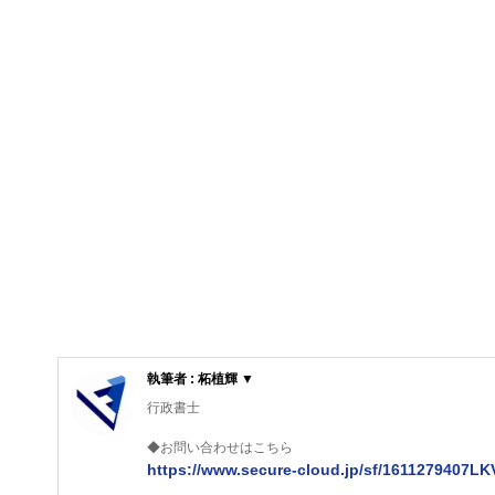
執筆者 : 柘植輝 ▼
行政書士
◆お問い合わせはこちら
https://www.secure-cloud.jp/sf/1611279407L