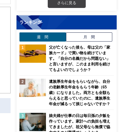
さらに見る
から
ランキング
週 間
月 間
父が亡くなった後も、母は父の「家
族カード」で買い物を続けていま
す。「自分の名義だから問題ない」
と言いますが、このまま利用を続け
てもよいのでしょうか？
遺族厚生年金をもらいながら、自分
の老齢厚生年金をもらう年齢（65
歳）になりました。両方とも全額も
らえると思っていたのに、遺族厚生
年金が減るって損じゃないですか？
娘夫婦が仕事の日は毎日孫の夕飯を
作っています。家計への負担も増え
てきましたが、祖父母なら無償で協