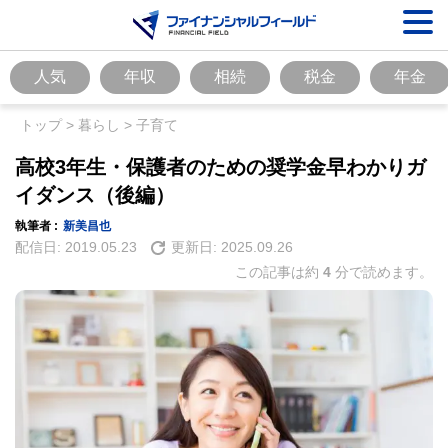
人気
年収
相続
税金
年金
トップ
>
暮らし
>
子育て
高校3年生・保護者のための奨学金早わかりガ
イダンス（後編）
執筆者 :
新美昌也
配信日:
2019.05.23
更新日:
2025.09.26
この記事は約
4
分で読めます。