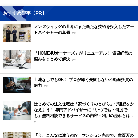
おすすめ記事【PR】
メンズウィッグの世界にまた新たな技術を投入したアー
トネイチャーの真価
[PR]
「HOME4Uオーナーズ」がリニューアル！ 賃貸経営の
悩みをまとめて解決
[PR]
土地なしでもOK！ プロが導く失敗しない不動産投資の
魅力
[PR]
はじめての注文住宅は「家づくりのとびら」で理想をか
なえよう！ 専門アドバイザーに「いつでも・何度で
も」無料相談できるサービスの内容・利用の流れとは
[P
R]
「え、こんなに違うの!?」マンション売却で、数百万の