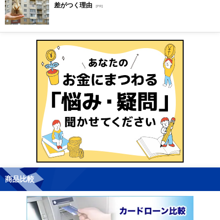
差がつく理由
[PR]
商品比較