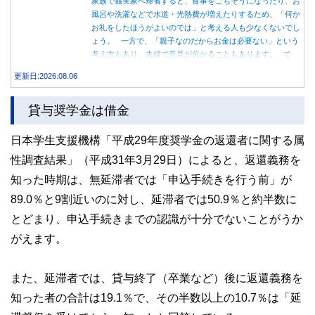
家族で義実家へ帰省すると、食事をごちそうになったり、お
風呂や洗濯などで水道・光熱費が増えたりするため、「何か
お礼をしたほうがよいのでは」と考える人も少なくないでし
ょう。 一方で、「親子なのだからお金は必要ない」という
考え方もあり、夫婦で意見が分かることもあります。 で
は、実際に義実家へ泊まる際、お金を渡している家庭はどの
更新日:2026.08.06
くらいあるのでしょうか。本記事では、帰省時に宿泊費を渡
す家庭の割合や、感謝の気持ちを伝える方法について解説し
貸与奨学金は借金
ます。
日本学生支援機構「平成29年度奨学金の返還者に関する属
性調査結果」（平成31年3月29日）によると、返還義務を
知った時期は、無延滞者では「申込手続きを行う前」が
89.0％と9割近いのに対し、延滞者では50.9％と約半数に
とどまり、申込手続きまでの認識が十分でないことがうか
がえます。
また、延滞者では、貸与終了（卒業など）後に返還義務を
知った者の合計は19.1％で、その半数以上の10.7％は「延