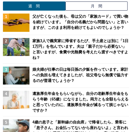
週 間
月 間
父が亡くなった後も、母は父の「家族カード」で買い物
を続けています。「自分の名義だから問題ない」と言い
ますが、このまま利用を続けてもよいのでしょうか？
家族3人で義実家に帰省するたび、手土産とは別に「1日
1万円」を包んでいます。夫は「親子だから必要ない」
と言いますが、食費や光熱費を考えたら渡すべきですよ
ね？
娘夫婦が仕事の日は毎日孫の夕飯を作っています。家計
への負担も増えてきましたが、祖父母なら無償で協力す
るのが普通でしょうか？
遺族厚生年金をもらいながら、自分の老齢厚生年金をも
らう年齢（65歳）になりました。両方とも全額もらえる
と思っていたのに、遺族厚生年金が減るって損じゃない
ですか？
4歳の息子と「新幹線の自由席」で帰省したら、乗客に
「息子さん、お金払ってないから座れないよ」と言われ