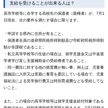
支給を受けることが出来る人は？
高等学校等に在学する高校生の保護者（親権者）が、7月1
日現在、次の要件を満たす場合に限ります。
・申請する県内に住所が有ること。
・保護者全員の道府県民税所得割額及び市町村民税所得割
額が非課税であること。
・私立高等学校等の生徒の場合は、就学支援金又は中途退
学者学び直し支援補助金の受給権者であること。
・同一費目に対する他の措置費が無い事。例えば、児童養
護施設に入所又は里親に養育を委託している場合で、児童
福祉法による見学旅行費又は特別育成費などを受給してな
いこと。
また、この場合の高等学校等は就学支援金給付対象である
学校ですが、特別支援学校高等部を除きます。7月1日時点