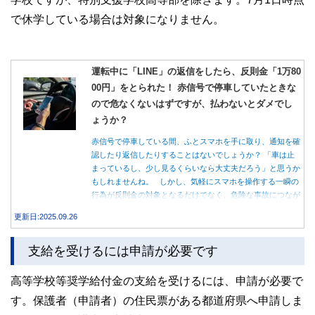
で休学している場合は対象になりません。
運転中に「LINE」の返信をしたら、反則金「1万80
00円」をとられた！ 赤信号で停車していたときな
ので危なくないはずですが、払わないとダメでし
ょうか？
赤信号で停車している間、ふとスマホを手に取り、通知を確
認したり返信したりすることはないでしょうか？ 「車は止
まっているし、少し見るくらいなら大丈夫だろう」と思うか
もしれませんね。 しかし、気軽にスマホを操作する一瞬の
行為が反則金の対象となるだけでなく、危険な事故につなが
る可能性もあります。本記事では、赤信号で停車中のスマホ
更新日:2025.09.26
操作が違反になる事例や、反則金の支払い義務について詳し
く解説します。
支給を受けるには申請が必要です
高等学校等奨学給付金の支給を受けるには、申請が必要で
す。保護者（申請者）の住民票がある都道府県へ申請しま