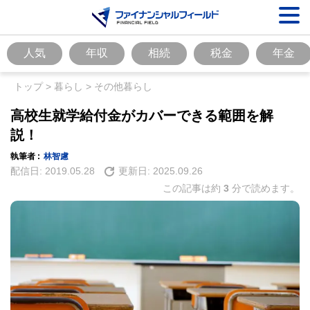
人気
年収
相続
税金
年金
トップ
>
暮らし
>
その他暮らし
高校生就学給付金がカバーできる範囲を解
説！
執筆者 :
林智慮
配信日:
2019.05.28
更新日:
2025.09.26
この記事は約
3
分で読めます。