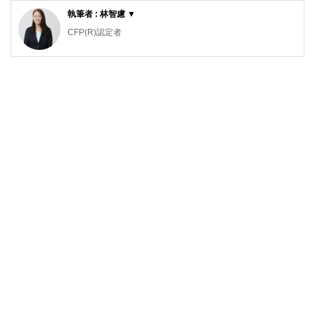
執筆者 : 林智慮 ▼
CFP(R)認定者
確定拠出年金相談ねっと認定FP
大学（工学部）卒業後、橋梁設計の会社で設計業務に携わ
る。結婚で専業主婦となるが夫の独立を機に経理・総務に転
身。事業と家庭のファイナンシャル・プランナーとなる。コ
ーチング資格も習得し、金銭面だけでなく心の面からも「幸
せに生きる」サポートをしている。4人の子の母。保険や金
融商品を売らない独立系ファイナンシャル・プランナー。