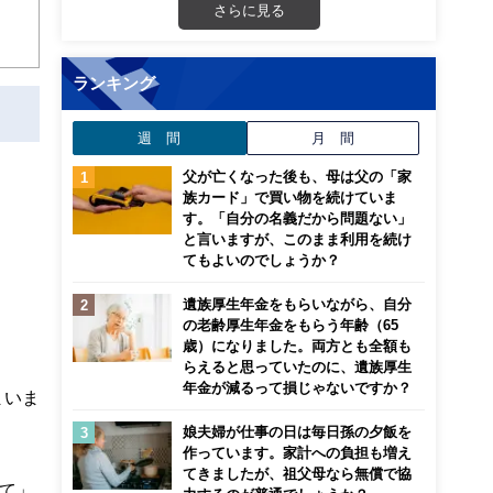
のお
さらに見る
通
ランキング
週 間
月 間
父が亡くなった後も、母は父の「家
族カード」で買い物を続けていま
す。「自分の名義だから問題ない」
と言いますが、このまま利用を続け
てもよいのでしょうか？
遺族厚生年金をもらいながら、自分
の老齢厚生年金をもらう年齢（65
歳）になりました。両方とも全額も
らえると思っていたのに、遺族厚生
年金が減るって損じゃないですか？
まいま
娘夫婦が仕事の日は毎日孫の夕飯を
作っています。家計への負担も増え
てきましたが、祖父母なら無償で協
て」