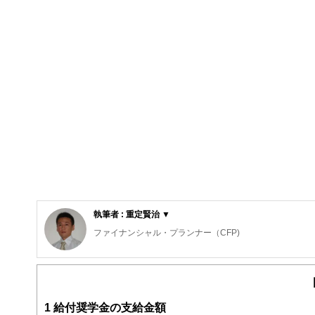
執筆者 : 重定賢治 ▼
ファイナンシャル・プランナー（CFP)
明治大学法学部法律学科を卒業後、金融機関にて資産運用
ファイナンシャル・プランナー（FP）の上級資格である「C
子育て世帯や退職準備世帯を中心に「暮らしとお金」の相
また、全国商工会連合会の「エキスパートバンク」にCFP
1
給付奨学金の支給金額