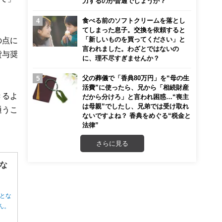
力するのが普通でしょうか？
食べる前のソフトクリームを落とし
てしまった息子。交換を依頼すると
「新しいものを買ってください」と
の点に
言われました。わざとではないの
貸与奨
に、理不尽すぎませんか？
父の葬儀で「香典80万円」を“母の生
活費”に使ったら、兄から「相続財産
きるよ
だから分けろ」と言われ困惑…“喪主
は母親”でしたし、兄弟では受け取れ
通うこ
ないですよね？ 香典をめぐる“税金と
法律”
さらに見る
な
とな
ん。