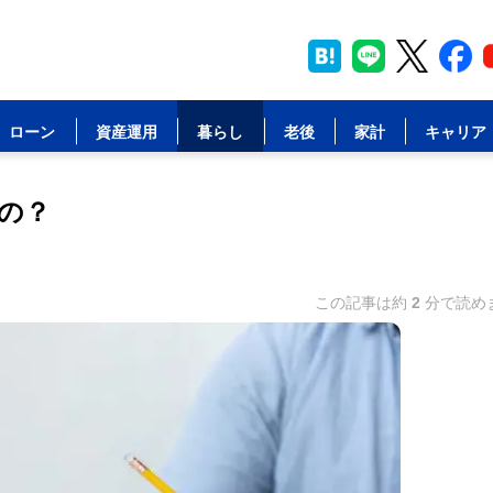
ローン
資産運用
暮らし
老後
家計
キャリア
の？
この記事は約
2
分で読め