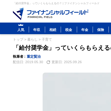
「給付奨学金」っていくらもらえるの？ | ファイナンシャルフィールド
人気
年収
相続
税金
年金
保険
トップ
>
暮らし
>
子育て
「給付奨学金」っていくらもらえる
執筆者 :
重定賢治
配信日:
2019.05.30
更新日:
2025.09.26