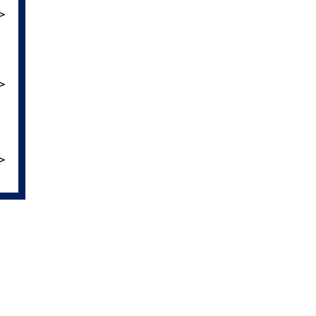
＞
＞
＞