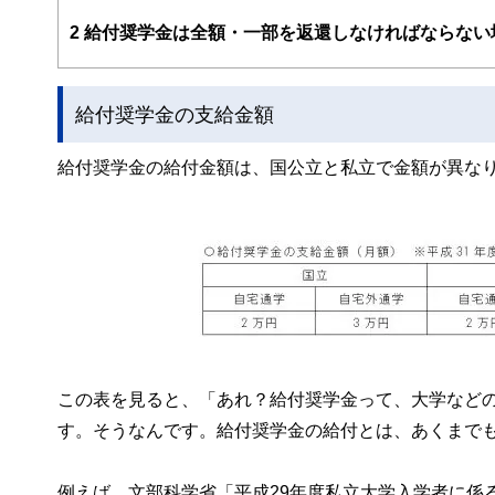
法人向け福利厚生制度「ワーク・ライフ・バランス相談室
悩み相談も行う。
2
給付奨学金は全額・一部を返還しなければならない
2017年、独立行政法人日本学生支援機構の「スカラシッ
じ、国の事業として教育の格差など社会問題の解決にも取
https://fpofficekaientai.wixsite.com/fp-office-kaientai
給付奨学金の支給金額
給付奨学金の給付金額は、国公立と私立で金額が異な
この表を見ると、「あれ？給付奨学金って、大学など
す。そうなんです。給付奨学金の給付とは、あくまで
例えば、文部科学省「平成29年度私立大学入学者に係