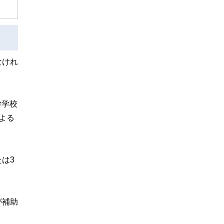
なけれ
学学校
よる
は3
が補助