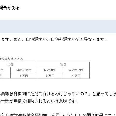
」を提案し、企業にお勤めの役員・従業員が抱えている「暮らしとお金」について
場合がある
プ・アドバイザー」に認定され、高等学校やPTA向けに奨学金のセミナー・相談会を
り組む。
ります。また、自宅通学か、自宅外通学かでも異なります。
の高等教育機関にただで行けるわけじゃないの？」と思ってし
も一部が無償で補助されるという意味です。
る初年度学生納付金平均額（定員1人当たり）の調査結果につい