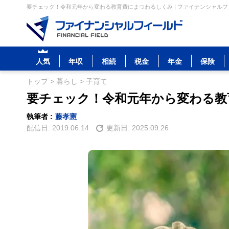
要チェック！令和元年から変わる教育費にまつわるしくみ | ファイナンシャル
人気
年収
相続
税金
年金
保険
トップ
>
暮らし
>
子育て
要チェック！令和元年から変わる教
執筆者 :
藤孝憲
配信日:
2019.06.14
更新日:
2025.09.26