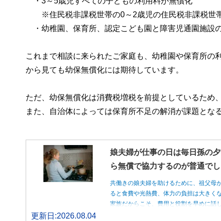
・3～5歳児すべての子どもの利用料が無償化
※住民税非課税世帯の0～2歳児の住民税非課税世
・幼稚園、保育所、認定こども園と障害児通園施設の
これまで相談に来られたご家庭も、幼稚園や保育所の
から見ても幼保無償化には期待しています。
ただ、幼保無償化は消費税増税を前提としているため
また、自治体によっては保育所不足の解消が課題とな
娘夫婦が仕事の日は毎日孫の夕
ら無償で協力するのが普通でし
共働きの娘夫婦を助けるために、祖父母
ると食費や光熱費、体力の負担は大きく
家族だからこそ、費用と役割を早めに話
更新日:2026.08.04