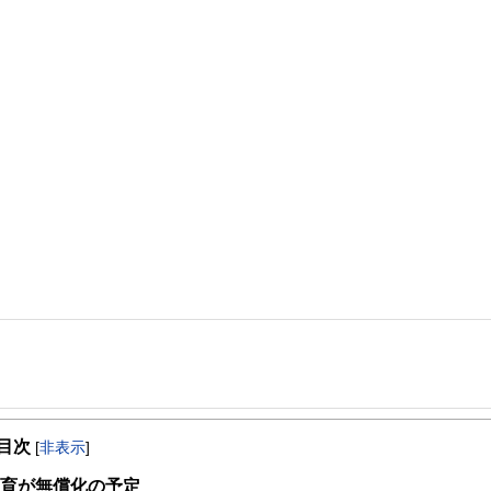
教育費や住宅費、退職後の生活資金など長期的に考えた家計のアドバイスをしてい
めの方や自営業者、公務員の方などで、年収も300万円から1,000万円までいらっ
目次
悩みでしたらお気軽にお問い合わせください。
[
非表示
]
保育が無償化の予定