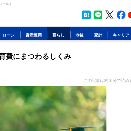
フィールド
ローン
資産運用
暮らし
老後
家計
キャリア
育費にまつわるしくみ
この記事は約
3
分で読め