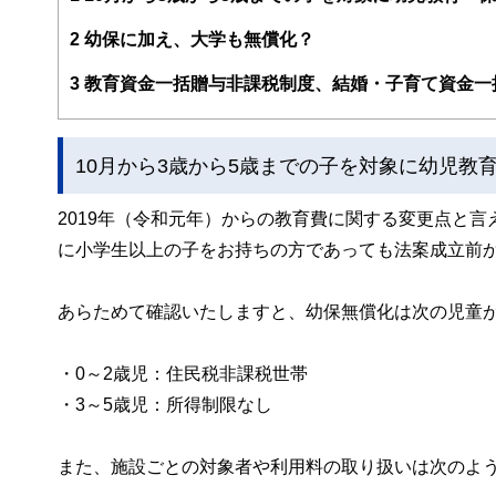
■自分に合った商品の選び方：
https://fp-choice.net/
2
幼保に加え、大学も無償化？
3
教育資金一括贈与非課税制度、結婚・子育て資金一
10月から3歳から5歳までの子を対象に幼児教
2019年（令和元年）からの教育費に関する変更点と
に小学生以上の子をお持ちの方であっても法案成立前
あらためて確認いたしますと、幼保無償化は次の児童
・0～2歳児：住民税非課税世帯
・3～5歳児：所得制限なし
また、施設ごとの対象者や利用料の取り扱いは次のよ