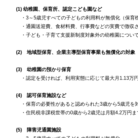
(1) 幼稚園、保育所、認定こども園など
・3～5歳児すべての子どもの利用料が無償化（保育標
・通園送迎費、食材料費、行事費などの実費で徴収さ
・子ども・子育て支援新制度対象外の幼稚園については
(2) 地域型保育、企業主導型保育事業も無償化の対象
(3) 幼稚園の預かり保育
・認定を受ければ、利用実態に応じて最大月1.13万
(4) 認可保育施設など
・保育の必要性があると認められた3歳から5歳児を対
・住民税非課税世帯の0歳から2歳児は月額4.2万円
(5) 障害児通園施設