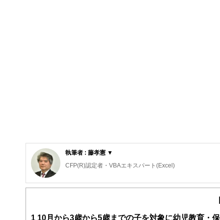
執筆者 : 藤孝憲 ▼
CFP(R)認定者・VBAエキスパート(Excel)
主に小さいお子様をお持ちのご家庭からのご依頼が多く、
す。ご相談者は幅広く、上場企業だけでなく中小企業にお勤
います。住宅ローンや保険選び、将来の資金計画などでお
https://fp-writers.com/
1
10月から3歳から5歳までの子を対象に幼児教育・