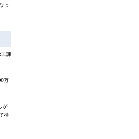
なっ
の非課
0万
しが
て検