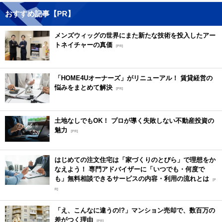
おすすめ記事【PR】
メンズウィッグの世界にまた新たな技術を投入したアー
トネイチャーの真価
[PR]
「HOME4Uオーナーズ」がリニューアル！ 賃貸経営の
悩みをまとめて解決
[PR]
土地なしでもOK！ プロが導く失敗しない不動産投資の
魅力
[PR]
はじめての注文住宅は「家づくりのとびら」で理想をか
なえよう！ 専門アドバイザーに「いつでも・何度で
も」無料相談できるサービスの内容・利用の流れとは
[P
R]
「え、こんなに違うの!?」マンション売却で、数百万の
差がつく理由
[PR]