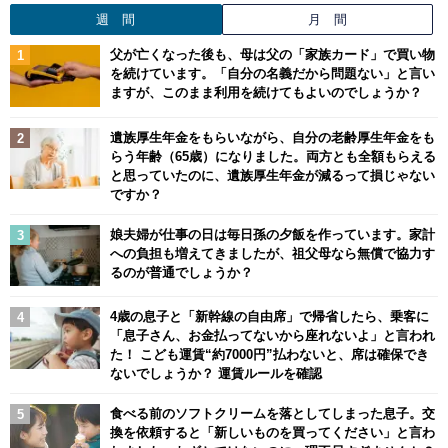
週 間
月 間
父が亡くなった後も、母は父の「家族カード」で買い物
を続けています。「自分の名義だから問題ない」と言い
ますが、このまま利用を続けてもよいのでしょうか？
遺族厚生年金をもらいながら、自分の老齢厚生年金をも
らう年齢（65歳）になりました。両方とも全額もらえる
と思っていたのに、遺族厚生年金が減るって損じゃない
ですか？
娘夫婦が仕事の日は毎日孫の夕飯を作っています。家計
への負担も増えてきましたが、祖父母なら無償で協力す
るのが普通でしょうか？
4歳の息子と「新幹線の自由席」で帰省したら、乗客に
「息子さん、お金払ってないから座れないよ」と言われ
た！ こども運賃“約7000円”払わないと、席は確保でき
ないでしょうか？ 運賃ルールを確認
食べる前のソフトクリームを落としてしまった息子。交
換を依頼すると「新しいものを買ってください」と言わ