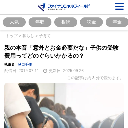
人気
年収
相続
税金
年金
トップ
>
暮らし
>
子育て
親の本音「意外とお金必要だな」子供の受験
費用ってどのぐらいかかるの？
執筆者 :
秋口千佳
配信日:
2019.07.11
更新日:
2025.09.26
この記事は約
3
分で読めます。