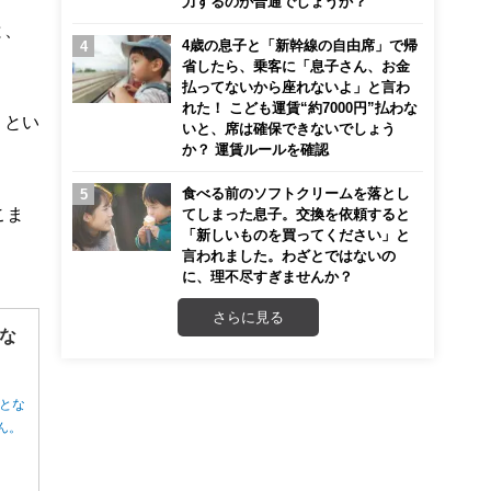
力するのが普通でしょうか？
と、
4歳の息子と「新幹線の自由席」で帰
省したら、乗客に「息子さん、お金
払ってないから座れないよ」と言わ
れた！ こども運賃“約7000円”払わな
」とい
いと、席は確保できないでしょう
か？ 運賃ルールを確認
食べる前のソフトクリームを落とし
こま
てしまった息子。交換を依頼すると
「新しいものを買ってください」と
言われました。わざとではないの
に、理不尽すぎませんか？
さらに見る
な
とな
ん。