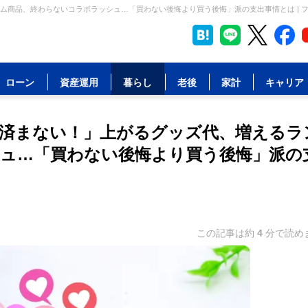
ム商品、終わらないコラボラッシュ…「買わない後悔より買う後悔」派の支出事情とは | 
ローン
資産運用
暮らし
老後
家計
キャリア
済まない！」上がるグッズ代、増えるラ
ュ…「買わない後悔より買う後悔」派の
この記事は約
4
分で読め