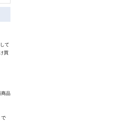
。
答して
け買
新商品
うで