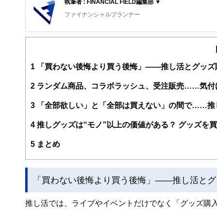
執筆者 : FINANCIAL FIELD編集部 ▼
ファイナンシャルプランナー
FinancialField編集部は、金融、経済に関する記
るようわかりやすく発信しています。
編集部のメンバーは、ファイナンシャルプランナーの資格
案から記事掲載まですべての工程に関わることで、読者目
1
「買わない後悔より買う後悔」――推し活とグッズ
FinancialFieldの特徴は、ファイナンシャルプラ
2
ランダム商品、コラボラッシュ、受注販売……気付
ー、公認会計士、社会保険労務士、行政書士、投資アナリ
え、むずかしく感じられる年金や税金、相続、保険、ロー
3
「全部欲しい」と「全部は買えない」の間で……推
このように編集経験豊富なメンバーと金融や経済に精通し
4
推しグッズは“モノ”以上の価値がある？ グッズを
と、読み応えのあるコンテンツと確かな情報発信を実現し
私たちは、快適でより良い生活のアイデアを提供するお金
5
まとめ
「買わない後悔より買う後悔」――推し活とグ
推し活では、ライブやイベントだけでなく「グッズ購