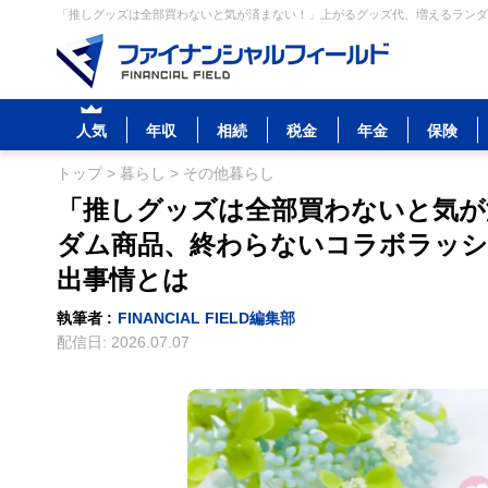
「推しグッズは全部買わないと気が済まない！」上がるグッズ代、増えるランダ
人気
年収
相続
税金
年金
保険
トップ
>
暮らし
>
その他暮らし
「推しグッズは全部買わないと気が
ダム商品、終わらないコラボラッシ
出事情とは
執筆者 :
FINANCIAL FIELD編集部
配信日:
2026.07.07