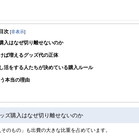
事を、日々の暮らしにどのような影響を与えるかという視点で、お金の知識がない方でも理
目次
[
非表示
]
取得者を中心に「お金や暮らし」に関する書籍・雑誌の編集経験者で構成され、企
線のコンテンツを追求しています。
購入はなぜ切り離せないのか
ンナー、弁護士、税理士、宅地建物取引士、相続診断士、住宅ローンアドバイザー、DCプラ
けば増えるグッズ代の正体
スト、キャリアコンサルタントなど150名以上の有資格者を執筆者・監修者として
ンなどの話をわかりやすく発信している点です。
し活をする人たちが決めている購入ルール
た執筆者・監修者による執筆体制を築くことで、内容のわかりやすさはもちろんの
買う本当の理由
ています。
のコンシェルジュを目指します。
ッズ購入はなぜ切り離せないのか
入そのもの」も出費の大きな比重を占めています。