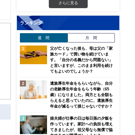
さらに見る
解でき
ランキング
画立
週 間
月 間
父が亡くなった後も、母は父の「家
ンナ
族カード」で買い物を続けていま
迎
す。「自分の名義だから問題ない」
と言いますが、このまま利用を続け
てもよいのでしょうか？
こ
遺族厚生年金をもらいながら、自分
の老齢厚生年金をもらう年齢（65
歳）になりました。両方とも全額も
らえると思っていたのに、遺族厚生
年金が減るって損じゃないですか？
娘夫婦が仕事の日は毎日孫の夕飯を
作っています。家計への負担も増え
てきましたが、祖父母なら無償で協