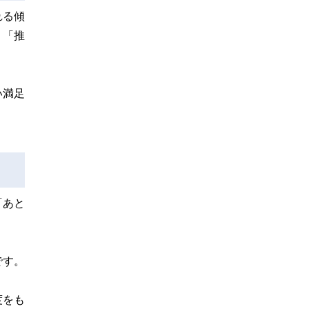
れる傾
」「推
い満足
「あと
です。
度をも