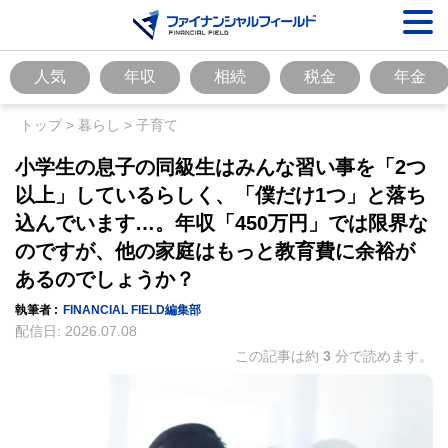
人気
年収
相続
税金
年金
トップ
>
暮らし
>
子育て
小学生の息子の同級生はみんな習い事を「2つ
以上」しているらしく、「僕だけ1つ」と落ち
込んでいます…。年収「450万円」では限界な
のですが、他の家庭はもっと教育費に余裕が
あるのでしょうか？
執筆者 :
FINANCIAL FIELD編集部
配信日:
2026.07.08
この記事は約
3
分で読めます。