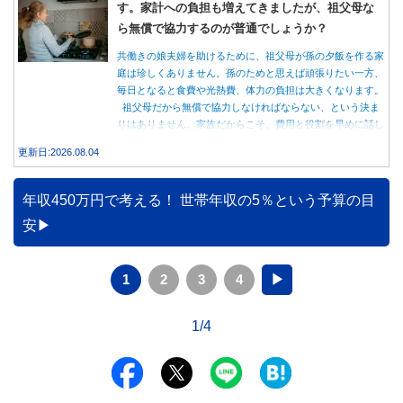
す。家計への負担も増えてきましたが、祖父母な
ら無償で協力するのが普通でしょうか？
共働きの娘夫婦を助けるために、祖父母が孫の夕飯を作る家
庭は珍しくありません。孫のためと思えば頑張りたい一方、
毎日となると食費や光熱費、体力の負担は大きくなります。
祖父母だから無償で協力しなければならない、という決ま
りはありません。家族だからこそ、費用と役割を早めに話し
合うことが大切です。
更新日:2026.08.04
年収450万円で考える！ 世帯年収の5％という予算の目
安
1
2
3
4
▶
1/4