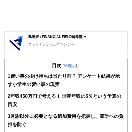
執筆者 : FINANCIAL FIELD編集部 ▼
ファイナンシャルプランナー
FinancialField編集部は、金融、経済に関する記事を、日々
の暮らしにどのような影響を与えるかという視点で、お金の
目次
知識がない方でも理解できるようわかりやすく発信していま
[
非表示
]
す。
1
習い事の掛け持ちは当たり前？ アンケート結果が示
編集部のメンバーは、ファイナンシャルプランナーの資格取
す小学生の習い事の現実
得者を中心に「お金や暮らし」に関する書籍・雑誌の編集経
験者で構成され、企画立案から記事掲載まですべての工程に
2
年収450万円で考える！ 世帯年収の5％という予算の
関わることで、読者目線のコンテンツを追求しています。
目安
FinancialFieldの特徴は、ファイナンシャルプランナー、弁
護士、税理士、宅地建物取引士、相続診断士、住宅ローンア
3
月謝以外に必要となる追加費用を把握し、家計への負
ドバイザー、DCプランナー、公認会計士、社会保険労務
士、行政書士、投資アナリスト、キャリアコンサルタントな
担を防ぐ
ど150名以上の有資格者を執筆者・監修者として迎え、むず