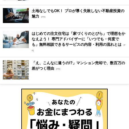
土地なしでもOK！ プロが導く失敗しない不動産投資の
魅力
[PR]
はじめての注文住宅は「家づくりのとびら」で理想をか
なえよう！ 専門アドバイザーに「いつでも・何度で
も」無料相談できるサービスの内容・利用の流れとは
[P
R]
「え、こんなに違うの!?」マンション売却で、数百万の
差がつく理由
[PR]