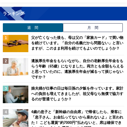
ランキング
週 間
月 間
父が亡くなった後も、母は父の「家族カード」で買い物
を続けています。「自分の名義だから問題ない」と言い
ますが、このまま利用を続けてもよいのでしょうか？
遺族厚生年金をもらいながら、自分の老齢厚生年金をも
らう年齢（65歳）になりました。両方とも全額もらえる
と思っていたのに、遺族厚生年金が減るって損じゃない
ですか？
娘夫婦が仕事の日は毎日孫の夕飯を作っています。家計
への負担も増えてきましたが、祖父母なら無償で協力す
るのが普通でしょうか？
4歳の息子と「新幹線の自由席」で帰省したら、乗客に
「息子さん、お金払ってないから座れないよ」と言われ
た！ こども運賃“約7000円”払わないと、席は確保でき