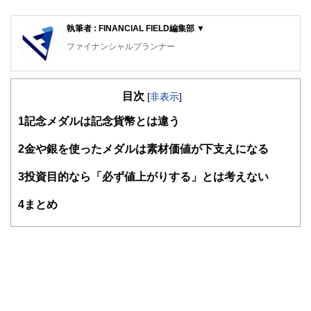
執筆者 : FINANCIAL FIELD編集部 ▼
ファイナンシャルプランナー
FinancialField編集部は、金融、経済に関する記事を、日々
の暮らしにどのような影響を与えるかという視点で、お金の
目次
知識がない方でも理解できるようわかりやすく発信していま
[
非表示
]
す。
1
記念メダルは記念貨幣とは違う
編集部のメンバーは、ファイナンシャルプランナーの資格取
得者を中心に「お金や暮らし」に関する書籍・雑誌の編集経
2
金や銀を使ったメダルは素材価値が下支えになる
験者で構成され、企画立案から記事掲載まですべての工程に
関わることで、読者目線のコンテンツを追求しています。
3
投資目的なら「必ず値上がりする」とは考えない
FinancialFieldの特徴は、ファイナンシャルプランナー、弁
4
まとめ
護士、税理士、宅地建物取引士、相続診断士、住宅ローンア
ドバイザー、DCプランナー、公認会計士、社会保険労務
士、行政書士、投資アナリスト、キャリアコンサルタントな
ど150名以上の有資格者を執筆者・監修者として迎え、むず
かしく感じられる年金や税金、相続、保険、ローンなどの話
をわかりやすく発信している点です。
このように編集経験豊富なメンバーと金融や経済に精通した
執筆者・監修者による執筆体制を築くことで、内容のわかり