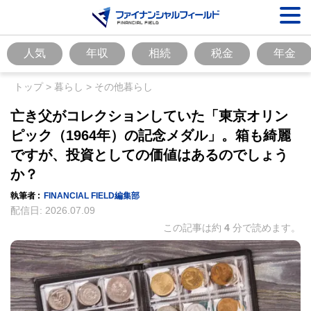
人気
年収
相続
税金
年金
トップ
>
暮らし
>
その他暮らし
亡き父がコレクションしていた「東京オリン
ピック（1964年）の記念メダル」。箱も綺麗
ですが、投資としての価値はあるのでしょう
か？
執筆者 :
FINANCIAL FIELD編集部
配信日:
2026.07.09
この記事は約
4
分で読めます。