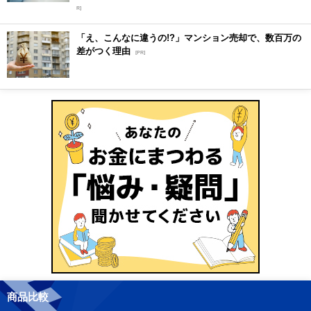
R]
「え、こんなに違うの!?」マンション売却で、数百万の
差がつく理由
[PR]
商品比較