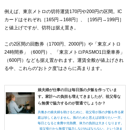
例えば、東京メトロの切符運賃170円や200円の区間。IC
カードはそれぞれ［165円→168円］、［195円→199円］
と値上げですが、切符は据え置き。
この2区間の回数券（1700円、2000円）や「東京メトロ
24時間券」（600円）、「東京メトロPASMO1日乗車券」
（600円）なども据え置かれます。運賃全般が値上げされ
る中、これらの“おトク度”はさらに高まります。
娘夫婦が仕事の日は毎日孫の夕飯を作っていま
す。家計への負担も増えてきましたが、祖父母な
ら無償で協力するのが普通でしょうか？
共働きの娘夫婦を助けるために、祖父母が孫の夕飯を作る家
庭は珍しくありません。孫のためと思えば頑張りたい一方、
毎日となると食費や光熱費、体力の負担は大きくなります。
祖父母だから無償で協力しなければならない、という決ま