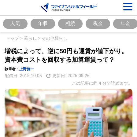
人気
年収
相続
税金
年金
トップ
>
暮らし
>
その他暮らし
増税によって、逆に50円も運賃が値下がり。
資本費コストを回収する加算運賃って？
執筆者 :
上野慎一
配信日:
2019.10.05
更新日:
2025.09.26
この記事は約
4
分で読めます。