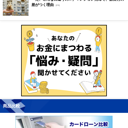
差がつく理由
[PR]
商品比較