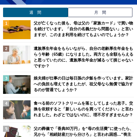
週 間
月 間
父が亡くなった後も、母は父の「家族カード」で買い物
を続けています。「自分の名義だから問題ない」と言い
ますが、このまま利用を続けてもよいのでしょうか？
遺族厚生年金をもらいながら、自分の老齢厚生年金をも
らう年齢（65歳）になりました。両方とも全額もらえる
と思っていたのに、遺族厚生年金が減るって損じゃない
ですか？
娘夫婦が仕事の日は毎日孫の夕飯を作っています。家計
への負担も増えてきましたが、祖父母なら無償で協力す
るのが普通でしょうか？
食べる前のソフトクリームを落としてしまった息子。交
換を依頼すると「新しいものを買ってください」と言わ
れました。わざとではないのに、理不尽すぎませんか？
父の葬儀で「香典80万円」を“母の生活費”に使ったら、
兄から「相続財産だから分けろ」と言われ困惑…“喪主