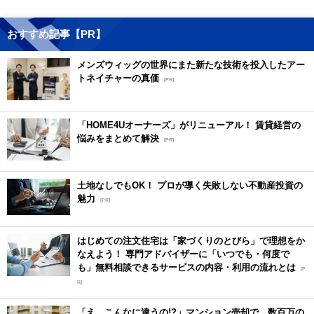
おすすめ記事【PR】
メンズウィッグの世界にまた新たな技術を投入したアー
トネイチャーの真価
[PR]
「HOME4Uオーナーズ」がリニューアル！ 賃貸経営の
悩みをまとめて解決
[PR]
土地なしでもOK！ プロが導く失敗しない不動産投資の
魅力
[PR]
はじめての注文住宅は「家づくりのとびら」で理想をか
なえよう！ 専門アドバイザーに「いつでも・何度で
も」無料相談できるサービスの内容・利用の流れとは
[P
R]
「え、こんなに違うの!?」マンション売却で、数百万の