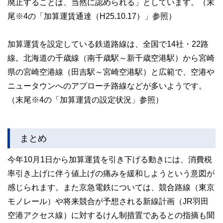
廃止することは、当然に認められる」としています。（末
尾※4の「加算運賃通達（H25.10.17）」参照）
加算運賃を設定している鉄道路線は、全国で14社・22路
線。北海道の千歳線（南千歳駅～新千歳空港駅）から宮崎
県の宮崎空港線（田吉駅～宮崎空港駅）と広範で、空港や
ニュータウンへのアプローチ路線などが多いようです。
（末尾※4の「加算運賃の設定状況」参照）
まとめ
今年10月1日から加算運賃を引き下げる動きには、消費税
率引き上げに伴う値上げの痛みを緩和しようという意図が
感じられます。また京急電鉄については、競合路線（東京
モノレール）や将来競合が予想される新線計画（JR羽田
空港アクセス線）に対するけん制措置であるとの指摘も聞