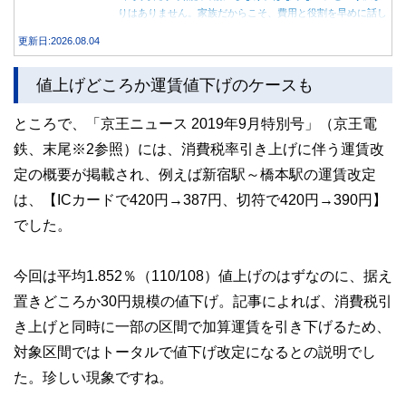
りはありません。家族だからこそ、費用と役割を早めに話し
合うことが大切です。
更新日:2026.08.04
値上げどころか運賃値下げのケースも
ところで、「京王ニュース 2019年9月特別号」（京王電
鉄、末尾※2参照）には、消費税率引き上げに伴う運賃改
定の概要が掲載され、例えば新宿駅～橋本駅の運賃改定
は、【ICカードで420円→387円、切符で420円→390円】
でした。
今回は平均1.852％（110/108）値上げのはずなのに、据え
置きどころか30円規模の値下げ。記事によれば、消費税引
き上げと同時に一部の区間で加算運賃を引き下げるため、
対象区間ではトータルで値下げ改定になるとの説明でし
た。珍しい現象ですね。