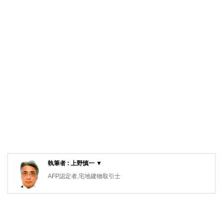
執筆者 : 上野慎一 ▼
AFP認定者,宅地建物取引士
不動産コンサルティングマスター,再開発プランナー
横浜市出身。1981年早稲田大学政治経済学部卒業後、大手
不動産会社に勤務。2015年早期退職。自身の経験をベース
にしながら、資産運用・リタイアメント・セカンドライフな