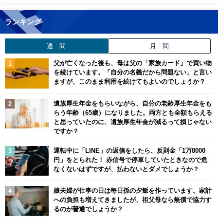
ランキング
週 間
月 間
父が亡くなった後も、母は父の「家族カード」で買い物
を続けています。「自分の名義だから問題ない」と言い
ますが、このまま利用を続けてもよいのでしょうか？
遺族厚生年金をもらいながら、自分の老齢厚生年金をも
らう年齢（65歳）になりました。両方とも全額もらえる
と思っていたのに、遺族厚生年金が減るって損じゃない
ですか？
運転中に「LINE」の返信をしたら、反則金「1万8000
円」をとられた！ 赤信号で停車していたときなので危
なくないはずですが、払わないとダメでしょうか？
娘夫婦が仕事の日は毎日孫の夕飯を作っています。家計
への負担も増えてきましたが、祖父母なら無償で協力す
るのが普通でしょうか？