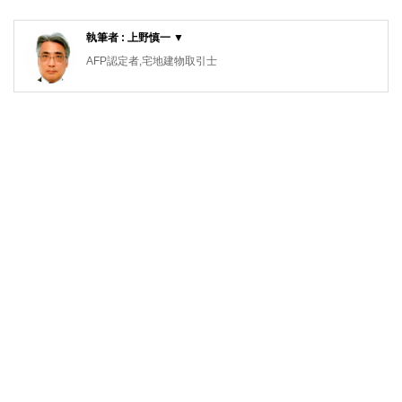
執筆者 : 上野慎一 ▼
AFP認定者,宅地建物取引士
不動産コンサルティングマスター,再開発プランナー
横浜市出身。1981年早稲田大学政治経済学部卒業後、大手
不動産会社に勤務。2015年早期退職。自身の経験をベース
にしながら、資産運用・リタイアメント・セカンドライフな
どのテーマに取り組んでいます。「人生は片道きっぷの旅の
ようなもの」をモットーに、折々に出掛けるお城巡りや居酒
屋巡りの旅が楽しみです。