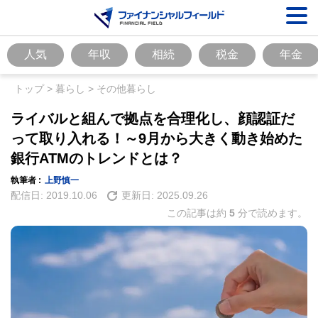
人気
年収
相続
税金
年金
トップ
>
暮らし
>
その他暮らし
ライバルと組んで拠点を合理化し、顔認証だ
って取り入れる！～9月から大きく動き始めた
銀行ATMのトレンドとは？
執筆者 :
上野慎一
配信日:
2019.10.06
更新日:
2025.09.26
この記事は約
5
分で読めます。