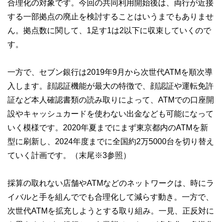
合理化の対象です。今回の共同利用開始後は、両行が近接
する一部拠点の廃止を検討することはいうまでもありませ
ん。拠点数に関して、1足す1は2以下に収束していくので
す。
一方で、セブン銀行は2019年9月から次世代ATMを順次導
入します。顔認証機能が最大の特徴で、顔認証や運転免許
証など本人確認書類の読み取りによって、ATMでの口座開
設やキャッシュカードを使わない出金なども可能になって
いく模様です。2020年夏までにまず東京都内のATMを新
型に刷新し、2024年度までに全国約2万5000台を切り替え
ていく計画です。（末尾※3参照）
採算の取れない店舗やATMなどのネットワークは、時にラ
イバルと手を組んででも合理化して減らす動き。一方で、
次世代ATMを拡充しようとする取り組み。一見、正反対に