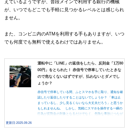
えているようですが、普段メインで利用する銀行の機械
が、いつでもどこでも手軽に見つかるレベルとは感じられ
ません。
また、コンビニ内のATMを利用する手もありますが、いつ
でも何度でも無料で使えるわけではありません。
運転中に「LINE」の返信をしたら、反則金「1万80
00円」をとられた！ 赤信号で停車していたときな
ので危なくないはずですが、払わないとダメでし
ょうか？
赤信号で停車している間、ふとスマホを手に取り、通知を確
認したり返信したりすることはないでしょうか？ 「車は止
まっているし、少し見るくらいなら大丈夫だろう」と思うか
もしれませんね。 しかし、気軽にスマホを操作する一瞬の
行為が反則金の対象となるだけでなく、危険な事故につなが
る可能性もあります。本記事では、赤信号で停車中のスマホ
更新日:2025.09.26
操作が違反になる事例や、反則金の支払い義務について詳し