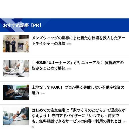
おすすめ記事【PR】
メンズウィッグの世界にまた新たな技術を投入したアー
トネイチャーの真価
[PR]
「HOME4Uオーナーズ」がリニューアル！ 賃貸経営の
悩みをまとめて解決
[PR]
土地なしでもOK！ プロが導く失敗しない不動産投資の
魅力
[PR]
はじめての注文住宅は「家づくりのとびら」で理想をか
なえよう！ 専門アドバイザーに「いつでも・何度で
も」無料相談できるサービスの内容・利用の流れとは
[P
R]