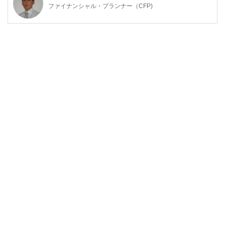
ファイナンシャル・プランナー（CFP)
明治大学法学部法律学科を卒業後、金融機関にて資産運用業
務に従事。
ファイナンシャル・プランナー（FP）の上級資格である
「CFP®資格」を取得後、2007年に開業。
子育て世帯や退職準備世帯を中心に「暮らしとお金」の相談
業務を行う。
また、全国商工会連合会の「エキスパートバンク」にCFP®
資格保持者として登録。
法人向け福利厚生制度「ワーク・ライフ・バランス相談室」
を提案し、企業にお勤めの役員・従業員が抱えている「暮ら
しとお金」についてのお悩み相談も行う。
2017年、独立行政法人日本学生支援機構の「スカラシッ
プ・アドバイザー」に認定され、高等学校やPTA向けに奨学
金のセミナー・相談会を通じ、国の事業として教育の格差な
ど社会問題の解決にも取り組む。
https://fpofficekaientai.wixsite.com/fp-office-kaientai