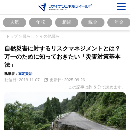
人気
年収
相続
税金
年金
トップ
>
暮らし
>
その他暮らし
自然災害に対するリスクマネジメントとは？
万一のために知っておきたい「災害対策基本
法」
執筆者 :
重定賢治
配信日:
2019.11.07
更新日:
2025.09.26
この記事は約
5
分で読めます。