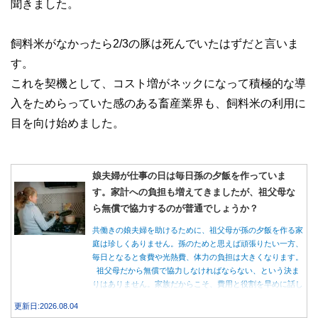
聞きました。
飼料米がなかったら2/3の豚は死んでいたはずだと言いま
す。
これを契機として、コスト増がネックになって積極的な導
入をためらっていた感のある畜産業界も、飼料米の利用に
目を向け始めました。
娘夫婦が仕事の日は毎日孫の夕飯を作っていま
す。家計への負担も増えてきましたが、祖父母な
ら無償で協力するのが普通でしょうか？
共働きの娘夫婦を助けるために、祖父母が孫の夕飯を作る家
庭は珍しくありません。孫のためと思えば頑張りたい一方、
毎日となると食費や光熱費、体力の負担は大きくなります。
祖父母だから無償で協力しなければならない、という決ま
りはありません。家族だからこそ、費用と役割を早めに話し
合うことが大切です。
更新日:2026.08.04