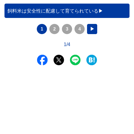
飼料米は安全性に配慮して育てられている
1
2
3
4
▶
1/4