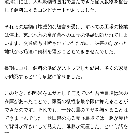
港湾部には、大型穀物輸送船で運んできた輸入穀物を配合
して飼料にするコンビナートがありました。
それらの建物は壊滅的な被害を受け、すべての工場の操業
は停止。東北地方の畜産業へのエサの供給は断たれてしま
います。交通網も寸断されていたために、被害のなかった
地域から迅速に飼料を運ぶこともできませんでした。
長期に亘り、飼料の供給がストップした結果、多くの家畜
が餓死するという事態に陥りました。
このとき、飼料米をエサとして与えていた畜産農場は米の
在庫があったことで、家畜の犠牲を最小限に抑えることが
できたのです。それでも、十分な量のエサを与えることは
できませんでした。秋田県のある養豚農場では、豚が痩せ
て背骨が浮き出して見えた、母豚が流産した、という話を