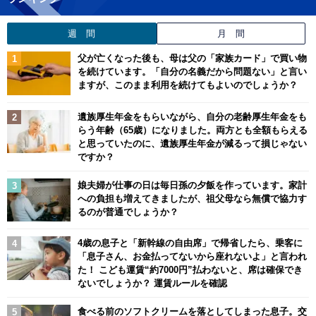
週 間
月 間
父が亡くなった後も、母は父の「家族カード」で買い物
を続けています。「自分の名義だから問題ない」と言い
ますが、このまま利用を続けてもよいのでしょうか？
遺族厚生年金をもらいながら、自分の老齢厚生年金をも
らう年齢（65歳）になりました。両方とも全額もらえる
と思っていたのに、遺族厚生年金が減るって損じゃない
ですか？
娘夫婦が仕事の日は毎日孫の夕飯を作っています。家計
への負担も増えてきましたが、祖父母なら無償で協力す
るのが普通でしょうか？
4歳の息子と「新幹線の自由席」で帰省したら、乗客に
「息子さん、お金払ってないから座れないよ」と言われ
た！ こども運賃“約7000円”払わないと、席は確保でき
ないでしょうか？ 運賃ルールを確認
食べる前のソフトクリームを落としてしまった息子。交