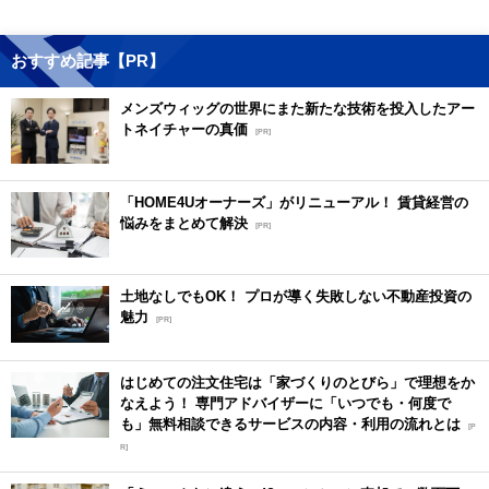
おすすめ記事【PR】
メンズウィッグの世界にまた新たな技術を投入したアー
トネイチャーの真価
[PR]
「HOME4Uオーナーズ」がリニューアル！ 賃貸経営の
悩みをまとめて解決
[PR]
土地なしでもOK！ プロが導く失敗しない不動産投資の
魅力
[PR]
はじめての注文住宅は「家づくりのとびら」で理想をか
なえよう！ 専門アドバイザーに「いつでも・何度で
も」無料相談できるサービスの内容・利用の流れとは
[P
R]