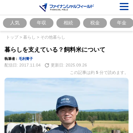
人気
年収
相続
税金
年金
トップ
>
暮らし
>
その他暮らし
暮らしを支えている？飼料米について
執筆者 :
毛利菁子
配信日:
2017.11.04
更新日:
2025.09.26
この記事は約
5
分で読めます。