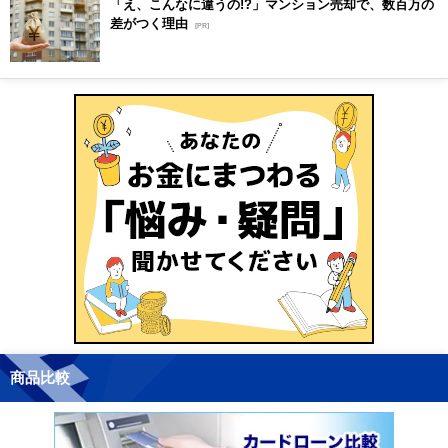
「え、こんなに違うの!?」マンション売却で、数百万の
差がつく理由
[PR]
商品比較