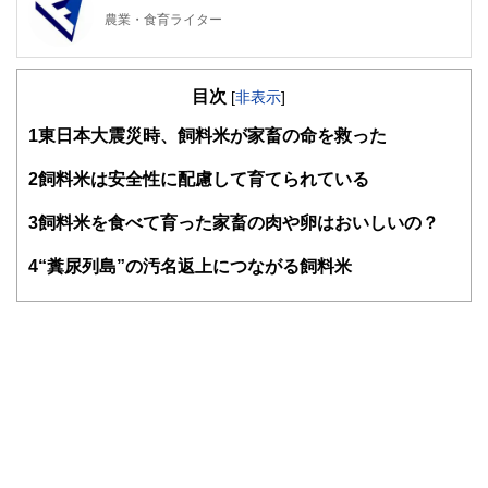
農業・食育ライター
宮城県の穀倉地帯で生まれ育った。
北海道から九州までの米作・畑作・野菜・果樹農家を訪問し
目次
て、営農情報誌などに多数執筆。市場や小売り、研究の現場
[
非表示
]
にも足を運び、農業の今を取材。主婦として生協に関わり、
1
東日本大震災時、飼料米が家畜の命を救った
生協ごとの農産物の基準や産地にも詳しい。大人の食育、大
学生の食育に関する執筆も多数。
2
飼料米は安全性に配慮して育てられている
3
飼料米を食べて育った家畜の肉や卵はおいしいの？
4
“糞尿列島”の汚名返上につながる飼料米