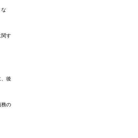
。な
に関す
に、後
債務の