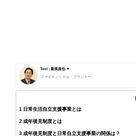
Text : 新美昌也 ▼
ファイナンシャル・プランナー。
ライフプラン・キャッシュフロー分析に基づいた家計相談
購入、年金、資産運用、保険、離婚のお金などをテーマと
校以上の高校で実施。
また、保険や介護のお金に詳しいファイナンシャル・プラ
1
日常生活自立支援事業とは
入院・介護のお金」（技術評論社）がある。
http://fp-trc.com/
2
成年後見制度とは
3
成年後見制度と日常自立支援事業の関係は？