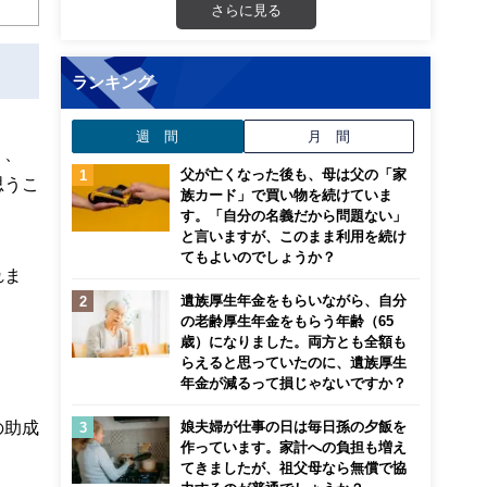
さらに見る
ランキング
週 間
月 間
」、
父が亡くなった後も、母は父の「家
思うこ
族カード」で買い物を続けていま
す。「自分の名義だから問題ない」
と言いますが、このまま利用を続け
てもよいのでしょうか？
れま
遺族厚生年金をもらいながら、自分
の老齢厚生年金をもらう年齢（65
歳）になりました。両方とも全額も
らえると思っていたのに、遺族厚生
年金が減るって損じゃないですか？
の助成
娘夫婦が仕事の日は毎日孫の夕飯を
作っています。家計への負担も増え
てきましたが、祖父母なら無償で協