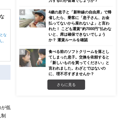
力するのが普通でしょうか？
4歳の息子と「新幹線の自由席」で帰
な
省したら、乗客に「息子さん、お金
払ってないから座れないよ」と言わ
れた！ こども運賃“約7000円”払わな
いと、席は確保できないでしょう
とな
か？ 運賃ルールを確認
ん。
食べる前のソフトクリームを落とし
てしまった息子。交換を依頼すると
「新しいものを買ってください」と
言われました。わざとではないの
に、理不尽すぎませんか？
さらに見る
力が低
見制