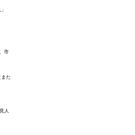
見」
。
、市
（また
後見人