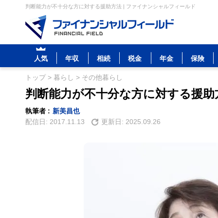
判断能力が不十分な方に対する援助方法 | ファイナンシャルフィールド
人気
年収
相続
税金
年金
保険
トップ
>
暮らし
>
その他暮らし
判断能力が不十分な方に対する援助
執筆者 :
新美昌也
配信日:
2017.11.13
更新日:
2025.09.26