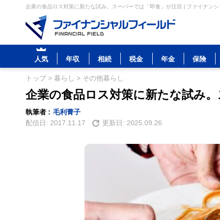
企業の食品ロス対策に新たな試み。スーパーでは「即食」が注目 | ファイナン
人気
年収
相続
税金
年金
保険
トップ
>
暮らし
>
その他暮らし
企業の食品ロス対策に新たな試み。
執筆者 :
毛利菁子
配信日:
2017.11.17
更新日:
2025.09.26