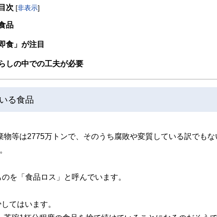
目次
準や産地にも詳しい。大人の食育、大学生の食育に関する執筆も多数。
[
非表示
]
食品
即食」が注目
らしの中での工夫が必要
いる食品
棄物等は2775万トンで、そのうち腐敗や変質している訳でもな
。
ものを「食品ロス」と呼んでいます。
少してはいます。