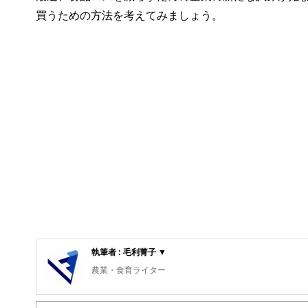
買うための方法を考えてみましょう。
執筆者 : 毛利菁子 ▼
農業・食育ライター
宮城県の穀倉地帯で生まれ育った。
北海道から九州までの米作・畑作・野菜・果樹農家を訪問