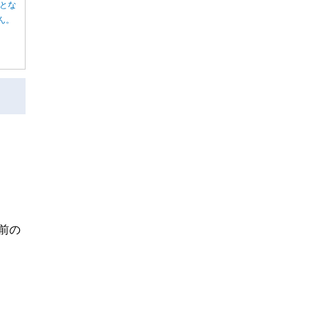
とな
ん。
前の