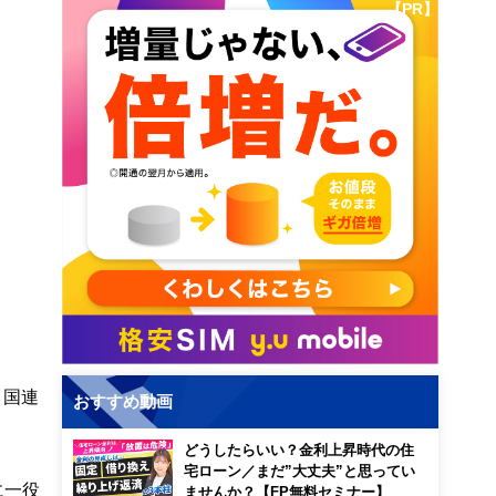
【PR】
う国連
おすすめ動画
どうしたらいい？金利上昇時代の住
宅ローン／まだ”大丈夫”と思ってい
に一役
ませんか？【FP無料セミナー】