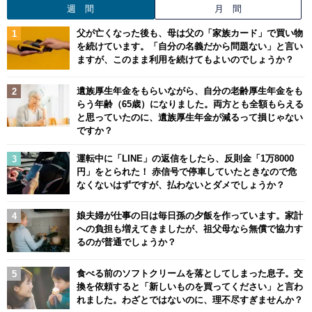
週 間
月 間
父が亡くなった後も、母は父の「家族カード」で買い物
を続けています。「自分の名義だから問題ない」と言い
ますが、このまま利用を続けてもよいのでしょうか？
遺族厚生年金をもらいながら、自分の老齢厚生年金をも
らう年齢（65歳）になりました。両方とも全額もらえる
と思っていたのに、遺族厚生年金が減るって損じゃない
ですか？
運転中に「LINE」の返信をしたら、反則金「1万8000
円」をとられた！ 赤信号で停車していたときなので危
なくないはずですが、払わないとダメでしょうか？
娘夫婦が仕事の日は毎日孫の夕飯を作っています。家計
への負担も増えてきましたが、祖父母なら無償で協力す
るのが普通でしょうか？
食べる前のソフトクリームを落としてしまった息子。交
換を依頼すると「新しいものを買ってください」と言わ
れました。わざとではないのに、理不尽すぎませんか？