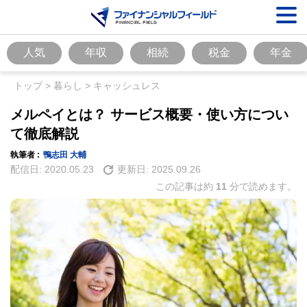
人気
年収
相続
税金
年金
トップ
>
暮らし
>
キャッシュレス
メルペイとは？ サービス概要・使い方につい
て徹底解説
執筆者 :
鴨志田 大輔
配信日:
2020.05.23
更新日:
2025.09.26
この記事は約
11
分で読めます。