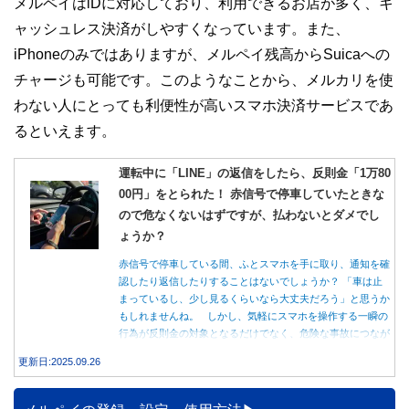
メルペイはiDに対応しており、利用できるお店が多く、キ
ャッシュレス決済がしやすくなっています。また、
iPhoneのみではありますが、メルペイ残高からSuicaへの
チャージも可能です。このようなことから、メルカリを使
わない人にとっても利便性が高いスマホ決済サービスであ
るといえます。
運転中に「LINE」の返信をしたら、反則金「1万80
00円」をとられた！ 赤信号で停車していたときな
ので危なくないはずですが、払わないとダメでし
ょうか？
赤信号で停車している間、ふとスマホを手に取り、通知を確
認したり返信したりすることはないでしょうか？ 「車は止
まっているし、少し見るくらいなら大丈夫だろう」と思うか
もしれませんね。 しかし、気軽にスマホを操作する一瞬の
行為が反則金の対象となるだけでなく、危険な事故につなが
る可能性もあります。本記事では、赤信号で停車中のスマホ
更新日:2025.09.26
操作が違反になる事例や、反則金の支払い義務について詳し
く解説します。