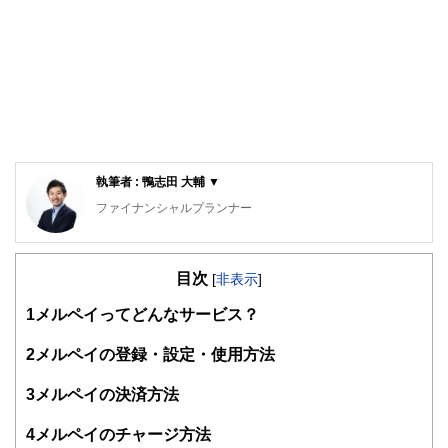
執筆者 : 鴨志田 大輔 ▼
ファイナンシャルプランナー
ファイナンシャルプランナー
目次
大学卒業後、広告代理店に入社。
[
非表示
]
社会人生活をする中で、自分のお金の知識が高くない事を感
1
メルペイってどんなサービス？
じ、お金の知識をより持っている方が人生が豊かになると痛
感。
2
メルペイの登録・設定・使用方法
人生をより幸せで豊かにする為にお金の知識を持ちたい気持
ちが強くなり、ファイナンシャルプランナーの資格を取得
3
メルペイの決済方法
現在は、初心者の方が見て、分かりやすい記事を作成する事
4
メルペイのチャージ方法
でお金の知識を発信することに注力している