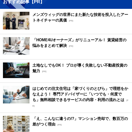
おすすめ記事【PR】
メンズウィッグの世界にまた新たな技術を投入したアー
トネイチャーの真価
[PR]
「HOME4Uオーナーズ」がリニューアル！ 賃貸経営の
悩みをまとめて解決
[PR]
土地なしでもOK！ プロが導く失敗しない不動産投資の
魅力
[PR]
はじめての注文住宅は「家づくりのとびら」で理想をか
なえよう！ 専門アドバイザーに「いつでも・何度で
も」無料相談できるサービスの内容・利用の流れとは
[P
R]
「え、こんなに違うの!?」マンション売却で、数百万の
差がつく理由
[PR]