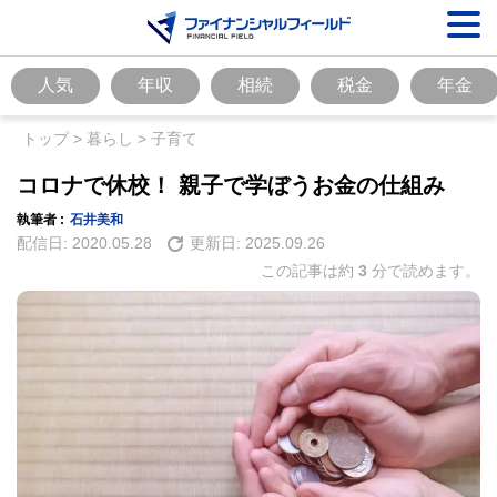
人気
年収
相続
税金
年金
トップ
>
暮らし
>
子育て
コロナで休校！ 親子で学ぼうお金の仕組み
執筆者 :
石井美和
配信日:
2020.05.28
更新日:
2025.09.26
この記事は約
3
分で読めます。