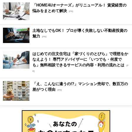
「HOME4Uオーナーズ」がリニューアル！ 賃貸経営の
悩みをまとめて解決
[PR]
土地なしでもOK！ プロが導く失敗しない不動産投資の
魅力
[PR]
はじめての注文住宅は「家づくりのとびら」で理想をか
なえよう！ 専門アドバイザーに「いつでも・何度で
も」無料相談できるサービスの内容・利用の流れとは
[P
R]
「え、こんなに違うの!?」マンション売却で、数百万の
差がつく理由
[PR]