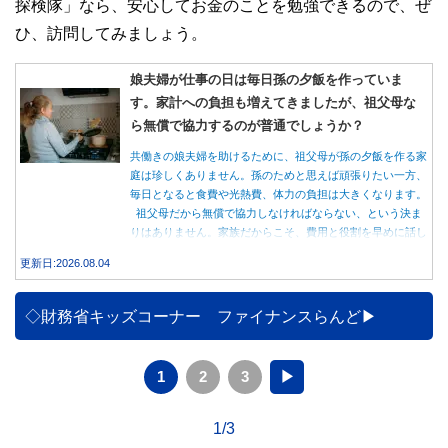
探検隊」なら、安心してお金のことを勉強できるので、ぜ
ひ、訪問してみましょう。
娘夫婦が仕事の日は毎日孫の夕飯を作っていま
す。家計への負担も増えてきましたが、祖父母な
ら無償で協力するのが普通でしょうか？
共働きの娘夫婦を助けるために、祖父母が孫の夕飯を作る家
庭は珍しくありません。孫のためと思えば頑張りたい一方、
毎日となると食費や光熱費、体力の負担は大きくなります。
祖父母だから無償で協力しなければならない、という決ま
りはありません。家族だからこそ、費用と役割を早めに話し
合うことが大切です。
更新日:2026.08.04
◇財務省キッズコーナー ファイナンスらんど
1
2
3
▶
1/3