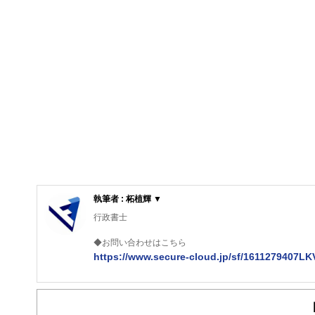
執筆者 : 柘植輝 ▼
行政書士
◆お問い合わせはこちら
https://www.secure-cloud.jp/sf/1611279407L
２級ファイナンシャルプランナー
大学在学中から行政書士、２級FP技能士、宅建士の資格
現在では行政書士・ファイナンシャルプランナーとして活