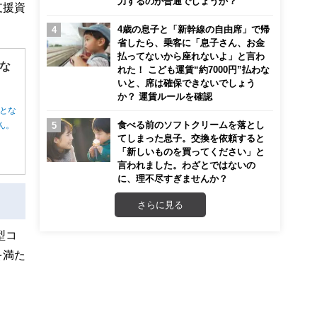
力するのが普通でしょうか？
支援資
4歳の息子と「新幹線の自由席」で帰
省したら、乗客に「息子さん、お金
払ってないから座れないよ」と言わ
な
れた！ こども運賃“約7000円”払わな
いと、席は確保できないでしょう
か？ 運賃ルールを確認
とな
食べる前のソフトクリームを落とし
ん。
てしまった息子。交換を依頼すると
「新しいものを買ってください」と
言われました。わざとではないの
に、理不尽すぎませんか？
さらに見る
型コ
を満た