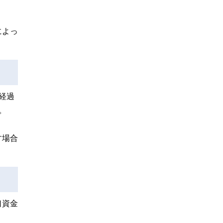
によっ
経過
。
す場合
口資金