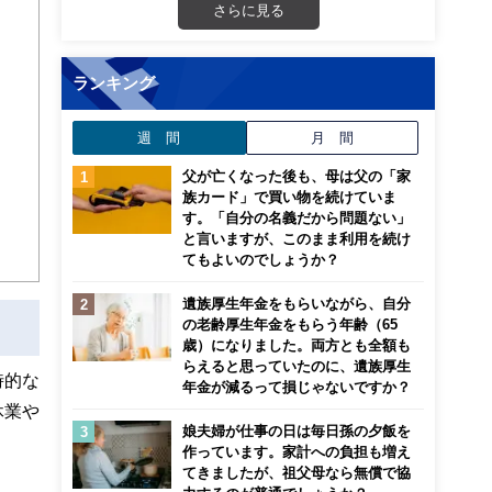
さらに見る
ランキング
週 間
月 間
父が亡くなった後も、母は父の「家
族カード」で買い物を続けていま
す。「自分の名義だから問題ない」
と言いますが、このまま利用を続け
てもよいのでしょうか？
遺族厚生年金をもらいながら、自分
の老齢厚生年金をもらう年齢（65
歳）になりました。両方とも全額も
らえると思っていたのに、遺族厚生
時的な
年金が減るって損じゃないですか？
休業や
娘夫婦が仕事の日は毎日孫の夕飯を
作っています。家計への負担も増え
てきましたが、祖父母なら無償で協