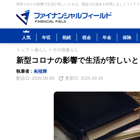
新型コロナの影響で生活が苦しいときは、緊急小口資金を利用しましょう | フ
人気
年収
相続
税金
年金
保険
トップ
>
暮らし
>
その他暮らし
新型コロナの影響で生活が苦しいと
執筆者 :
柘植輝
配信日:
2020.06.08
更新日:
2025.09.26