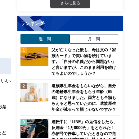
さらに見る
ランキング
週 間
月 間
父が亡くなった後も、母は父の「家
族カード」で買い物を続けていま
す。「自分の名義だから問題ない」
と言いますが、このまま利用を続け
てもよいのでしょうか？
といい
遺族厚生年金をもらいながら、自分
の老齢厚生年金をもらう年齢（65
歳）になりました。両方とも全額も
らえると思っていたのに、遺族厚生
6条
年金が減るって損じゃないですか？
運転中に「LINE」の返信をしたら、
反則金「1万8000円」をとられた！
たと
赤信号で停車していたときなので危