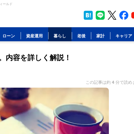
フィールド
ローン
資産運用
暮らし
老後
家計
キャリア
。内容を詳しく解説！
この記事は約
4
分で読め