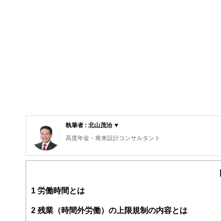
執筆者 : 北山茂治 ▼
高度年金・将来設計コンサルタント
1級ファイナンシャルプランニング技能士、特定社会保険
大学卒業後、大手生命保険会社に入社し、全国各地を転々と
Ｐ知識を活用した営業手法を教育指導してきました。そし
人生１００年時代に、「気力・体力・財力３拍子揃った、
1
労働時間とは
そのお手伝いをすることが私のライフワークです。
ライフプランセミナーをはじめ年金・医療・介護そして相
2
残業（時間外労働）の上限規制の内容とは
そして元気シニア輩出のためにはその基盤となる企業が元