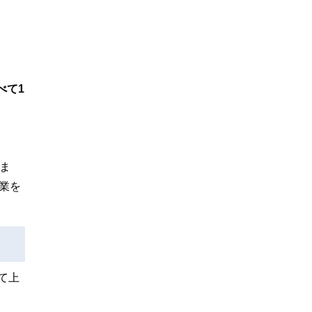
べて1
ま
残業を
て上