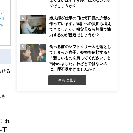
なくないはずですが、払わないとダ
メでしょうか？
てい
娘夫婦が仕事の日は毎日孫の夕飯を
の対
作っています。家計への負担も増え
や、
てきましたが、祖父母なら無償で協
力するのが普通でしょうか？
食べる前のソフトクリームを落とし
てしまった息子。交換を依頼すると
「新しいものを買ってください」と
言われました。わざとではないの
に、理不尽すぎませんか？
わせる
さらに見る
にも、
ばこれ
以下