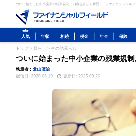
ついに始まった中小企業の残業規制。内容を詳しく解説！ | ファイナンシャル
人気
年収
相続
税金
年金
保険
トップ
>
暮らし
>
その他暮らし
ついに始まった中小企業の残業規制
執筆者 :
北山茂治
配信日:
2020.06.19
更新日:
2025.09.26