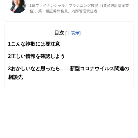
1級ファイナンシャル・プランニング技能士(資産設計提案業
務)、第一種証券外務員、内部管理責任者
東京都出身。2008年慶應義塾大学商学部卒業後、三菱UFJメ
リルリンチPB証券株式会社に入社。
目次
[
非表示
]
富裕層向け資産運用業務に従事した後、米国ボストンにおい
て、ファイナンシャルプランナーとして活動。現在は日本東
1
こんな詐欺には要注意
京において、資産運用・保険・税制等、多様なテーマについ
て、金融記事の執筆活動を行っています
2
正しい情報を確認しよう
http://fp.shitanaka.com/”
3
おかしいなと思ったら……新型コロナウイルス関連の
相談先