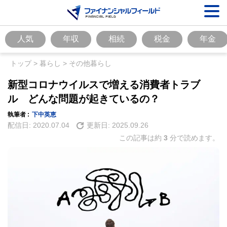
人気
年収
相続
税金
年金
トップ
>
暮らし
>
その他暮らし
新型コロナウイルスで増える消費者トラブ
ル どんな問題が起きているの？
執筆者 :
下中英恵
配信日:
2020.07.04
更新日:
2025.09.26
この記事は約
3
分で読めます。