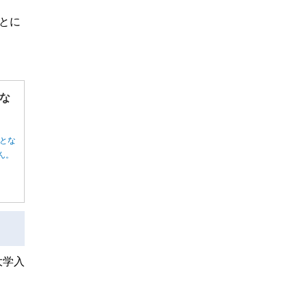
とに
な
とな
ん。
大学入