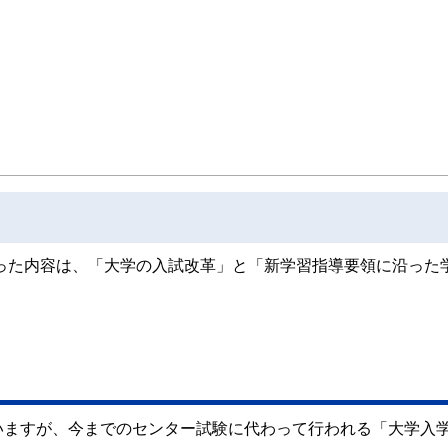
相続対策からお金の知識の重要性を知り、保険などの商品を売らないFPとして独立
・WEB記事を中心とした執筆・個別相談などを行う。
だった内容は、「大学の入試改革」と「新学習指導要領に沿った
いますが、今までのセンター試験に代わって行われる「大学入