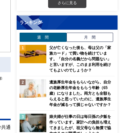
。次
さらに見る
ランキング
週 間
月 間
父が亡くなった後も、母は父の「家
族カード」で買い物を続けていま
す。「自分の名義だから問題ない」
と言いますが、このまま利用を続け
てもよいのでしょうか？
学
遺族厚生年金をもらいながら、自分
の老齢厚生年金をもらう年齢（65
歳）になりました。両方とも全額も
らえると思っていたのに、遺族厚生
年金が減るって損じゃないですか？
娘夫婦が仕事の日は毎日孫の夕飯を
作っています。家計への負担も増え
学共通
てきましたが、祖父母なら無償で協