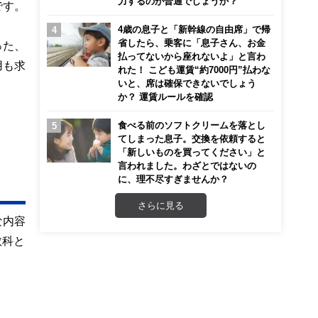
力するのが普通でしょうか？
です。
4歳の息子と「新幹線の自由席」で帰
省したら、乗客に「息子さん、お金
った、
払ってないから座れないよ」と言わ
用も求
れた！ こども運賃“約7000円”払わな
いと、席は確保できないでしょう
か？ 運賃ルールを確認
食べる前のソフトクリームを落とし
てしまった息子。交換を依頼すると
「新しいものを買ってください」と
言われました。わざとではないの
に、理不尽すぎませんか？
さらに見る
な内容
教科と