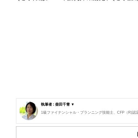
執筆者 : 柴田千青 ▼
1級ファイナンシャル・プランニング技能士、CFP（R)認
2級DCプランナー/精神保健福祉士/キッズ・マネー・ステ
小美玉市教育委員