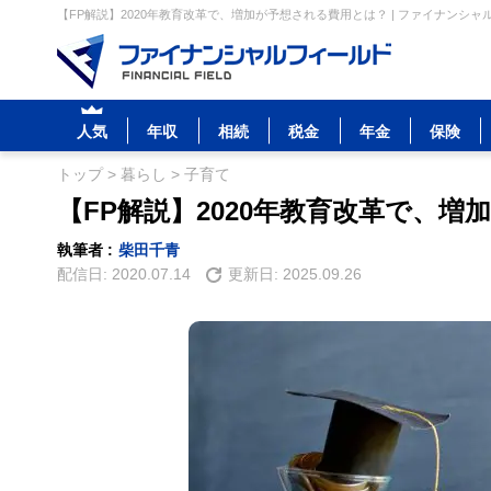
【FP解説】2020年教育改革で、増加が予想される費用とは？ | ファイナンシャ
人気
年収
相続
税金
年金
保険
トップ
>
暮らし
>
子育て
【FP解説】2020年教育改革で、
執筆者 :
柴田千青
配信日:
2020.07.14
更新日:
2025.09.26