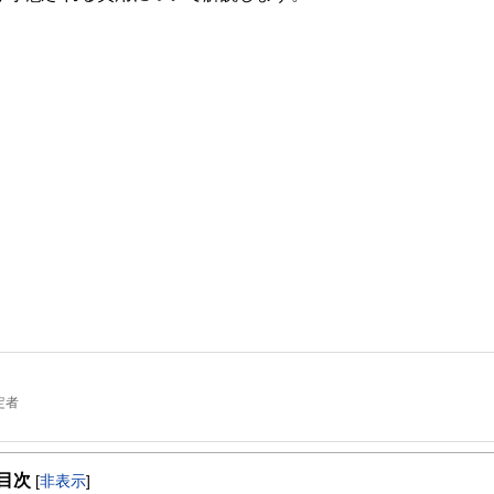
定者
ーション認定講師/終活アドバイザー
目次
[
非表示
]