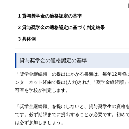
購入、年金、資産運用、保険、離婚のお金などをテーマと
校以上の高校で実施。
また、保険や介護のお金に詳しいファイナンシャル・プラ
1
貸与奨学金の適格認定の基準
入院・介護のお金」（技術評論社）がある。
http://fp-trc.com/
2
貸与奨学金の適格認定に基づく判定結果
3
具体例
貸与奨学金の適格認定の基準
「奨学金継続願」の提出にかかる書類は、毎年12月頃
ンターネット経由で提出(入力)された「奨学金継続願
可否を学校が判定します。
「奨学金継続願」を提出しないと、貸与奨学生の資格
です。必ず期限までに提出することが必要です。初め
は必ず参加しましょう。