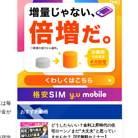
【PR】
には毎
学金が
おすすめ動画
どうしたらいい？金利上昇時代の住
宅ローン／まだ”大丈夫”と思ってい
与奨学
ませんか？【FP無料セミナー】