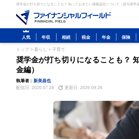
奨学金が打ち切りになることも？ 知っておきたい適格認定について（貸与奨学金編
人気
年収
相続
税金
年金
保険
トップ
>
暮らし
>
子育て
奨学金が打ち切りになることも？ 
金編）
執筆者 :
新美昌也
配信日:
2020.07.28
更新日:
2025.09.26