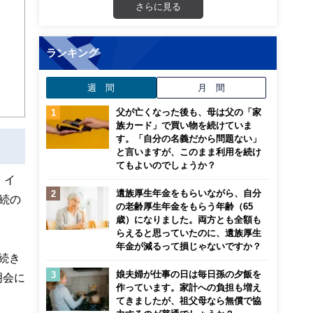
00
さらに見る
心！
ランキング
週 間
月 間
父が亡くなった後も、母は父の「家
族カード」で買い物を続けていま
す。「自分の名義だから問題ない」
と言いますが、このまま利用を続け
てもよいのでしょうか？
。イ
遺族厚生年金をもらいながら、自分
続の
の老齢厚生年金をもらう年齢（65
歳）になりました。両方とも全額も
らえると思っていたのに、遺族厚生
年金が減るって損じゃないですか？
続き
娘夫婦が仕事の日は毎日孫の夕飯を
明会に
作っています。家計への負担も増え
てきましたが、祖父母なら無償で協