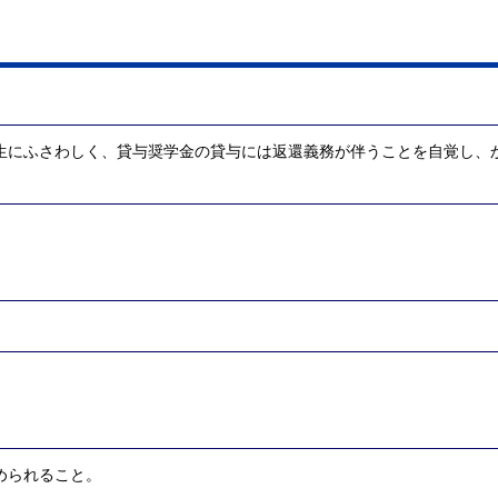
生にふさわしく、貸与奨学金の貸与には返還義務が伴うことを自覚し、
。
められること。