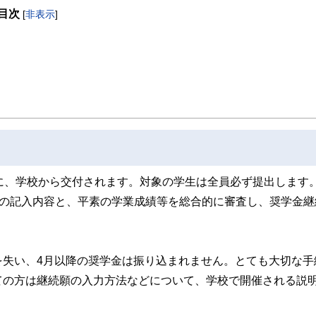
したセミナーや個別相談も多数実施している。教育資金をテーマにした講演は延べ8
目次
[
非表示
]
ンナーとしてテレビや新聞、雑誌の取材にも多数協力している。共著に「これで安
に、学校から交付されます。対象の学生は全員必ず提出します
」の記入内容と、平素の学業成績等を総合的に審査し、奨学金継
を失い、4月以降の奨学金は振り込まれません。とても大切な手
ての方は継続願の入力方法などについて、学校で開催される説