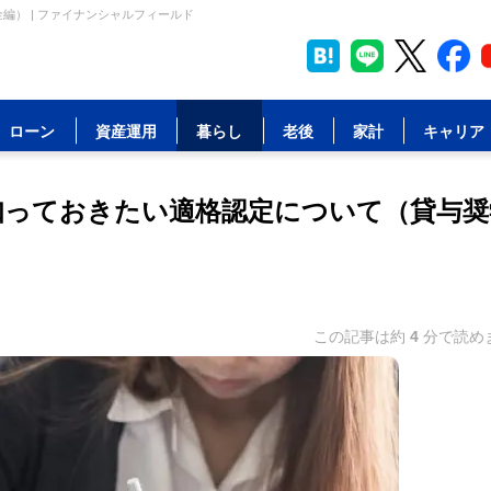
） | ファイナンシャルフィールド
ローン
資産運用
暮らし
老後
家計
キャリア
知っておきたい適格認定について（貸与奨
この記事は約
4
分で読め