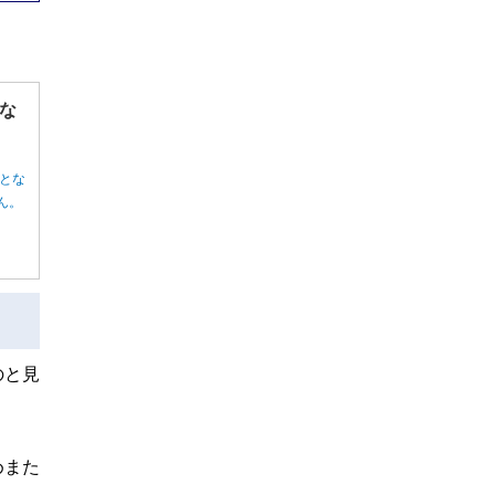
な
とな
ん。
のと見
めまた