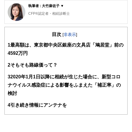
執筆者 : 大竹麻佐子 ▼
CFP®認定者・相続診断士
ゆめプランニング笑顔相続･FP事務所 代表
目次
証券会社、銀行、保険会社など金融機関での業務を経て現在
[
非表示
]
に至る。家計管理に役立つのでは、との思いからAFP取得
1
最高額は、東京都中央区銀座の文具店「鳩居堂」前の
（2000年）、日本FP協会東京支部主催地域イベントへの参
加をきっかけにFP活動開始（2011年）、日本FP協会 「くら
4592万円
しとお金のFP相談室」相談員（2016年）。
2
そもそも路線価って？
「目の前にいるその人が、より豊かに、よりよくなるため
に、今できること」を考え、サポートし続ける。
3
2020年1月1日以降に相続が生じた場合に、新型コロ
従業員向け「50代からのライフデザイン」セミナーや個人相
ナウイルス感染症による影響をふまえた「補正率」の
談、生活するの観点から学ぶ「お金の基礎知識」講座など開
催。
検討
2人の男子（高3と小6）の母。品川区在住
4
引き続き情報にアンテナを
ゆめプランニング笑顔相続･FP事務所 代表
https://fp-yu
meplan.com/