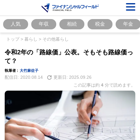
人気
年収
相続
税金
年金
トップ
>
暮らし
>
その他暮らし
令和2年の「路線価」公表。そもそも路線価っ
て？
執筆者 :
大竹麻佐子
配信日:
2020.08.14
更新日:
2025.09.26
この記事は約
4
分で読めます。