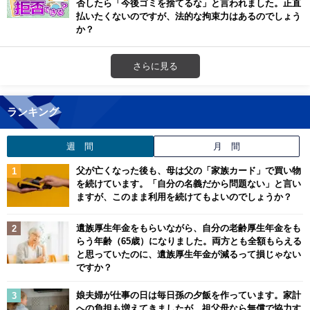
否したら「今後ゴミを捨てるな」と言われました。正直
払いたくないのですが、法的な拘束力はあるのでしょう
か？
さらに見る
ランキング
週 間
月 間
父が亡くなった後も、母は父の「家族カード」で買い物
を続けています。「自分の名義だから問題ない」と言い
ますが、このまま利用を続けてもよいのでしょうか？
遺族厚生年金をもらいながら、自分の老齢厚生年金をも
らう年齢（65歳）になりました。両方とも全額もらえる
と思っていたのに、遺族厚生年金が減るって損じゃない
ですか？
娘夫婦が仕事の日は毎日孫の夕飯を作っています。家計
への負担も増えてきましたが、祖父母なら無償で協力す