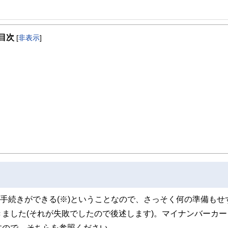
ンニングを28年間経営。その実績から明治大学リバティアカデミーでライティング
目次
筆活動をはじめ、副業・起業関連の記事を夕刊フジ、東洋経済などに寄稿しています
[
非表示
]
方改革だと考えています。
の手続きができる(※)ということなので、さっそく何の準備もせ
ました(それが失敗でしたので後述します)。マイナンバーカー
すので、そちらを参照ください。