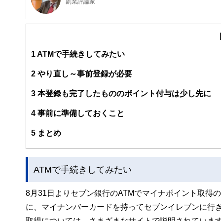
副業評論家
明治大学リバティアカデミー講師
ビジネスコンテンツ制作の有限会社ガーデンシティ・プラ
師をつとめています。7年前から「ローリスク独立」の執
業解禁時代を迎え、「収入の多角化」こそほんとうの働き
1
ATMで手続きしてみたい
2
やり直し～事前登録が必要
3
本登録も完了したもののポイント付与は少し先に
4
事前に準備しておくこと
5
まとめ
ATMで手続きしてみたい
8月31日よりセブン銀行のATMでマイナポイント取得
に、マイナンバーカードを持ってセブンイレブンに行き
取得については、さまざまなサイトで説明されていま