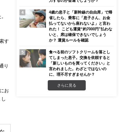
力するのが普通でしょうか？
4歳の息子と「新幹線の自由席」で帰
た。
省したら、乗客に「息子さん、お金
払ってないから座れないよ」と言わ
れた！ こども運賃“約7000円”払わな
いと、席は確保できないでしょう
か？ 運賃ルールを確認
索す
食べる前のソフトクリームを落とし
てしまった息子。交換を依頼すると
「新しいものを買ってください」と
通り
言われました。わざとではないの
に、理不尽すぎませんか？
さらに見る
にお
まし
な