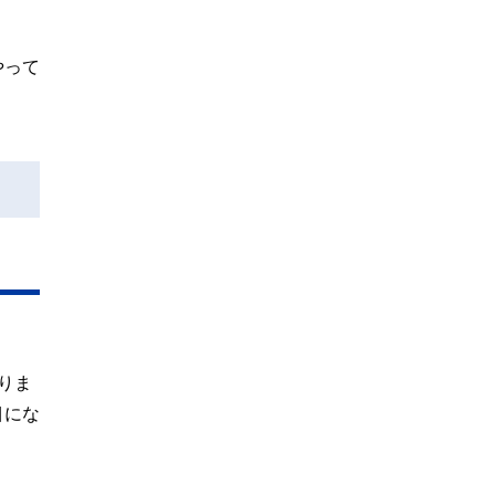
やって
りま
目にな