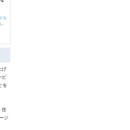
とな
ん。
上げ
ービ
とを
。住
ージ