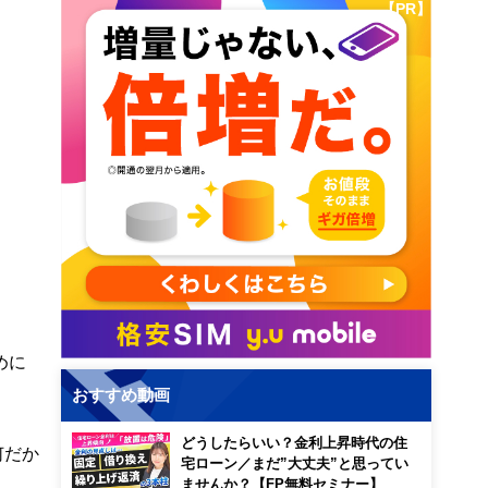
【PR】
めに
おすすめ動画
どうしたらいい？金利上昇時代の住
何だか
宅ローン／まだ”大丈夫”と思ってい
ませんか？【FP無料セミナー】