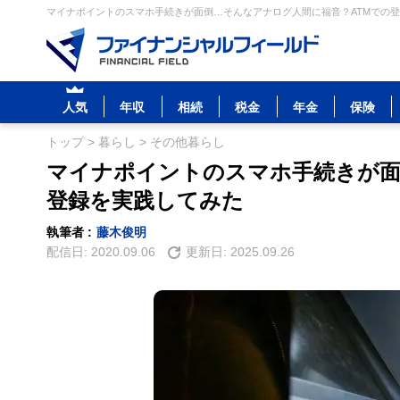
マイナポイントのスマホ手続きが面倒…そんなアナログ人間に福音？ATMでの登
人気
年収
相続
税金
年金
保険
トップ
>
暮らし
>
その他暮らし
マイナポイントのスマホ手続きが面
登録を実践してみた
執筆者 :
藤木俊明
配信日:
2020.09.06
更新日:
2025.09.26