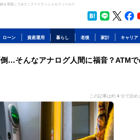
録を実践してみた | ファイナンシャルフィールド
ローン
資産運用
暮らし
老後
家計
キャリア
倒…そんなアナログ人間に福音？ATMで
この記事は約
4
分で読め