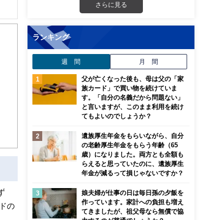
さらに見る
の講
。副
ランキング
週 間
月 間
父が亡くなった後も、母は父の「家
族カード」で買い物を続けていま
す。「自分の名義だから問題ない」
と言いますが、このまま利用を続け
てもよいのでしょうか？
遺族厚生年金をもらいながら、自分
の老齢厚生年金をもらう年齢（65
歳）になりました。両方とも全額も
らえると思っていたのに、遺族厚生
年金が減るって損じゃないですか？
ず
娘夫婦が仕事の日は毎日孫の夕飯を
作っています。家計への負担も増え
ドの
てきましたが、祖父母なら無償で協