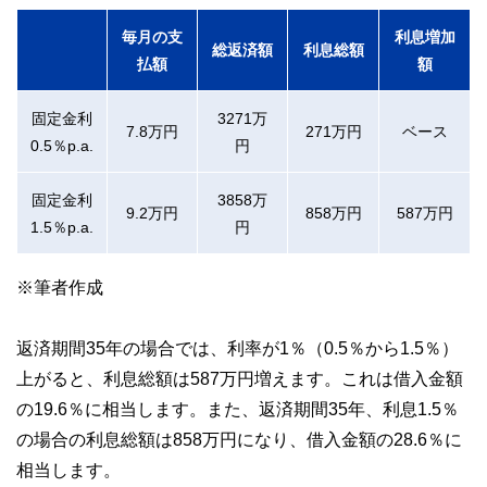
毎月の支
利息増加
総返済額
利息総額
払額
額
固定金利
3271万
7.8万円
271万円
ベース
0.5％p.a.
円
固定金利
3858万
9.2万円
858万円
587万円
1.5％p.a.
円
※筆者作成
返済期間35年の場合では、利率が1％（0.5％から1.5％）
上がると、利息総額は587万円増えます。これは借入金額
の19.6％に相当します。また、返済期間35年、利息1.5％
の場合の利息総額は858万円になり、借入金額の28.6％に
相当します。