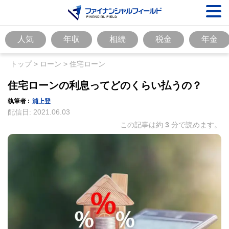
人気
年収
相続
税金
年金
トップ
>
ローン
>
住宅ローン
住宅ローンの利息ってどのくらい払うの？
執筆者 :
浦上登
配信日:
2021.06.03
この記事は約
3
分で読めます。