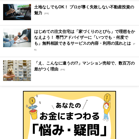
土地なしでもOK！ プロが導く失敗しない不動産投資の
魅力
[PR]
はじめての注文住宅は「家づくりのとびら」で理想をか
なえよう！ 専門アドバイザーに「いつでも・何度で
も」無料相談できるサービスの内容・利用の流れとは
[P
R]
「え、こんなに違うの!?」マンション売却で、数百万の
差がつく理由
[PR]