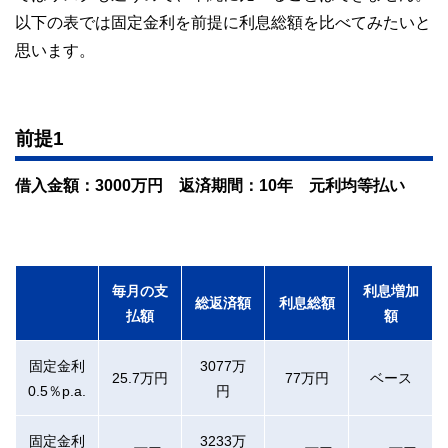
以下の表では固定金利を前提に利息総額を比べてみたいと
思います。
前提1
借入金額：3000万円 返済期間：10年 元利均等払い
毎月の支
利息増加
総返済額
利息総額
払額
額
固定金利
3077万
25.7万円
77万円
ベース
0.5％p.a.
円
固定金利
3233万