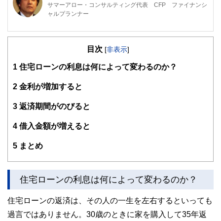
サマーアロー・コンサルティング代表 CFP ファイナンシ
ャルプランナー
東京の築地生まれ。魚市場や築地本願寺のある下町で育つ。
現在、サマーアロー・コンサルティングの代表。
目次
[
非表示
]
ファイナンシャル・プランナーの上位資格であるCFP（日本
1
住宅ローンの利息は何によって変わるのか？
FP協会認定）を最速で取得。証券外務員第一種（日本証券
業協会認定）。
2
金利が増加すると
FPとしてのアドバイスの範囲は、住宅購入、子供の教育費
3
返済期間がのびると
などのライフプラン全般、定年後の働き方や年金・資産運
用・相続などの老後対策等、幅広い分野をカバーし、これか
4
借入金額が増えると
ら人生の礎を築いていく若い人とともに、同年代の高齢者層
から絶大な信頼を集めている。
5
まとめ
2023年7月PHP研究所より「70歳の現役FPが教える60歳か
らの「働き方」と「お金」の正解」を出版し、好評販売中。
現在、出版を記念して、サマーアロー・コンサルティング
住宅ローンの利息は何によって変わるのか？
HPで無料FP相談を受け付け中。
住宅ローンの返済は、その人の一生を左右するといっても
早稲田大学卒業後、大手重工業メーカーに勤務、海外向けプ
ラント輸出ビジネスに携わる。今までに訪れた国は35か国を
過言ではありません。30歳のときに家を購入して35年返
超え、海外の話題にも明るい。