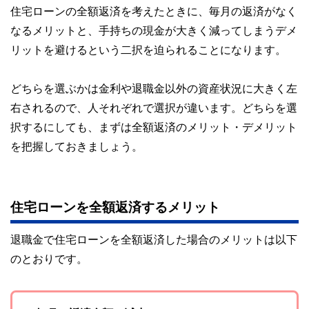
執筆者・監修者による執筆体制を築くことで、内容のわかり
住宅ローンの全額返済を考えたときに、毎月の返済がなく
やすさはもちろんのこと、読み応えのあるコンテンツと確か
なるメリットと、手持ちの現金が大きく減ってしまうデメ
な情報発信を実現しています。
リットを避けるという二択を迫られることになります。
私たちは、快適でより良い生活のアイデアを提供するお金の
コンシェルジュを目指します。
どちらを選ぶかは金利や退職金以外の資産状況に大きく左
右されるので、人それぞれで選択が違います。どちらを選
択するにしても、まずは全額返済のメリット・デメリット
を把握しておきましょう。
住宅ローンを全額返済するメリット
退職金で住宅ローンを全額返済した場合のメリットは以下
のとおりです。