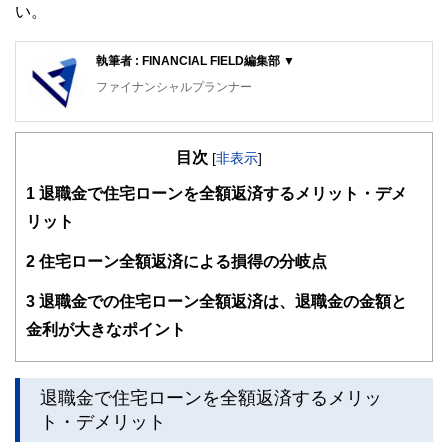
い。
執筆者 : FINANCIAL FIELD編集部 ▼
ファイナンシャルプランナー
FinancialField編集部は、金融、経済に関する記事を、日々
の暮らしにどのような影響を与えるかという視点で、お金の
目次
知識がない方でも理解できるようわかりやすく発信していま
[
非表示
]
す。
1
退職金で住宅ローンを全額返済するメリット・デメ
編集部のメンバーは、ファイナンシャルプランナーの資格取
リット
得者を中心に「お金や暮らし」に関する書籍・雑誌の編集経
験者で構成され、企画立案から記事掲載まですべての工程に
2
住宅ローン全額返済による損得の分岐点
関わることで、読者目線のコンテンツを追求しています。
FinancialFieldの特徴は、ファイナンシャルプランナー、弁
3
退職金での住宅ローン全額返済は、退職金の金額と
護士、税理士、宅地建物取引士、相続診断士、住宅ローンア
金利が大きなポイント
ドバイザー、DCプランナー、公認会計士、社会保険労務
士、行政書士、投資アナリスト、キャリアコンサルタントな
ど150名以上の有資格者を執筆者・監修者として迎え、むず
かしく感じられる年金や税金、相続、保険、ローンなどの話
退職金で住宅ローンを全額返済するメリッ
をわかりやすく発信している点です。
ト・デメリット
このように編集経験豊富なメンバーと金融や経済に精通した