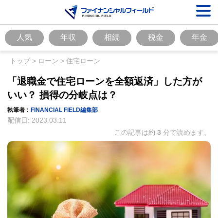
人気
年収
相続
税金
年金
トップ
>
ローン
>
住宅ローン
「退職金で住宅ローンを全額返済」した方が
いい？ 損得の分岐点は？
執筆者 :
FINANCIAL FIELD編集部
配信日:
2023.03.11
この記事は約
3
分で読めます。