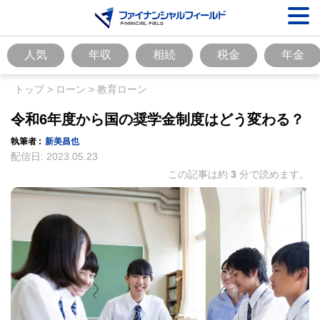
人気
年収
相続
税金
年金
トップ
>
ローン
>
教育ローン
令和6年度から国の奨学金制度はどう変わる？
執筆者 :
新美昌也
配信日:
2023.05.23
この記事は約
3
分で読めます。