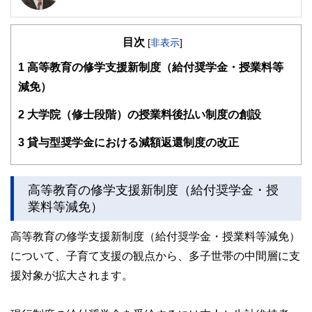
ライフプラン・キャッシュフロー分析に基づいた家計相談を
得意とする。法人営業をしていた経験から経営者からの相談
目次
が多い。教育資金、住宅購入、年金、資産運用、保険、離婚
[
非表示
]
のお金などをテーマとしたセミナーや個別相談も多数実施し
1
高等教育の修学支援新制度（給付奨学金・授業料等
ている。教育資金をテーマにした講演は延べ800校以上の高
校で実施。
減免）
また、保険や介護のお金に詳しいファイナンシャル・プラン
ナーとしてテレビや新聞、雑誌の取材にも多数協力してい
2
大学院（修士段階）の授業料後払い制度の創設
る。共著に「これで安心！入院・介護のお金」（技術評論
社）がある。
3
貸与型奨学金における減額返還制度の改正
http://fp-trc.com/
高等教育の修学支援新制度（給付奨学金・授
業料等減免）
高等教育の修学支援新制度（給付奨学金・授業料等減免）
について、子育て支援の観点から、多子世帯の中間層に支
援対象が拡大されます。