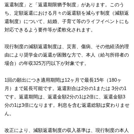
返還制度」と「返還期限猶予制度」があります。このう
ち、定額返還における月々の返還額を減らす制度（減額返
還制度）について、結婚、子育て等のライフイベントにも
対応できるよう要件等が柔軟化されます。
現行制度の減額返還制度は、災害、傷病、その他経済的理
由により奨学金の返還が困難な方で、本人（給与所得者の
場合）の年収325万円以下が対象です。
1回の願出につき適用期間は12ヶ月で最長15年（180ヶ
月）まで延長可能です。返還割合は2分の1または 3分の1
です。返還期間は、返還金額2分の1は2倍に、返還金額3
分の1は3倍になります。利息を含む返還総額は変わりませ
ん。
改正により、減額返還制度の収入基準は、現行制度の本人