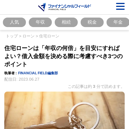
人気
年収
相続
税金
年金
トップ
>
ローン
>
住宅ローン
住宅ローンは「年収の何倍」を目安にすれば
よい？借入金額を決める際に考慮すべき3つの
ポイント
執筆者 :
FINANCIAL FIELD編集部
配信日:
2023.06.27
この記事は約
3
分で読めます。