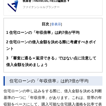
執筆者 : FINANCIAL FIELD編集部 ▼
ファイナンシャルプランナー
FinancialField編集部は、金融、経済に関する記事を、日々
の暮らしにどのような影響を与えるかという視点で、お金の
目次
知識がない方でも理解できるようわかりやすく発信していま
[
非表示
]
す。
1
住宅ローンの「年収倍率」は約7倍が平均
編集部のメンバーは、ファイナンシャルプランナーの資格取
得者を中心に「お金や暮らし」に関する書籍・雑誌の編集経
2
住宅ローンの借入金額を決める際に考慮すべきポイ
験者で構成され、企画立案から記事掲載まですべての工程に
ント
関わることで、読者目線のコンテンツを追求しています。
FinancialFieldの特徴は、ファイナンシャルプランナー、弁
3
「審査に通る＝返済できる」ではない点に注意して
護士、税理士、宅地建物取引士、相続診断士、住宅ローンア
借入金額を決めましょう
ドバイザー、DCプランナー、公認会計士、社会保険労務
士、行政書士、投資アナリスト、キャリアコンサルタントな
ど150名以上の有資格者を執筆者・監修者として迎え、むず
かしく感じられる年金や税金、相続、保険、ローンなどの話
住宅ローンの「年収倍率」は約7倍が平均
をわかりやすく発信している点です。
住宅ローンの申し込みをする際に、借入金額を決める判断
このように編集経験豊富なメンバーと金融や経済に精通した
執筆者・監修者による執筆体制を築くことで、内容のわかり
基準の一つに「年収倍率」があります。これは、世帯の年
やすさはもちろんのこと、読み応えのあるコンテンツと確か
な情報発信を実現しています。
収額をベースにして、購入可能な住宅購入価格を比率で表